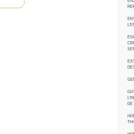
EN
RE
EN
L'
ES
CR
SE
EX
DE
GE
GU
L'I
DE
HO
TH