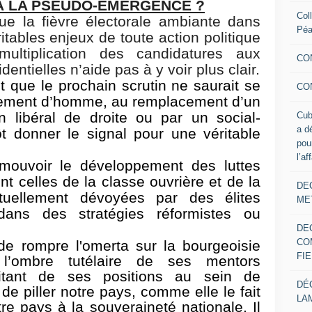
À LA PSEUDO-ÉMERGENCE ?
Col
que la fièvre électorale ambiante dans
Pé
itables enjeux de toute action politique
ltiplication des candidatures aux
CO
entielles n’aide pas à y voir plus clair.
t que le prochain scrutin ne saurait se
CO
ngement d’homme, au remplacement d’un
n libéral de droite ou par un social-
Cub
a d
ôt donner le signal pour une véritable
pou
l’af
romouvoir le développement des luttes
nt celles de la classe ouvrière et de la
DE
tuellement dévoyées par des élites
ME
dans des stratégies réformistes ou
DE
CO
l de rompre
l'omerta
sur la bourgeoisie
FIE
 l’ombre tutélaire de ses mentors
ofitant de ses positions au sein de
DÉ
 de piller notre pays, comme elle le fait
LA
re pays à la souveraineté nationale. Il