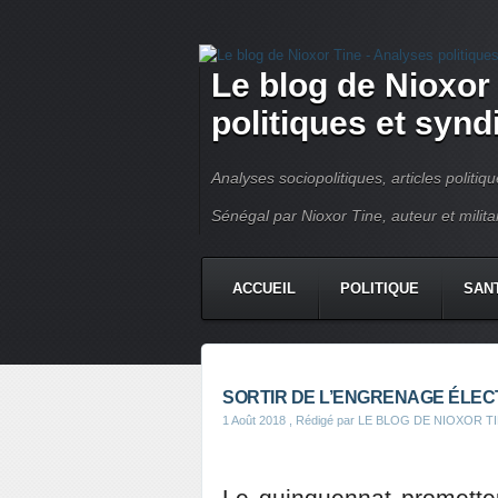
Le blog de Nioxor
politiques et syn
Analyses sociopolitiques, articles politiq
Sénégal par Nioxor Tine, auteur et milit
ACCUEIL
POLITIQUE
SAN
CHRONIQUE
CONTACT
SORTIR DE L’ENGRENAGE ÉLEC
1 Août 2018
, Rédigé par LE BLOG DE NIOXOR T