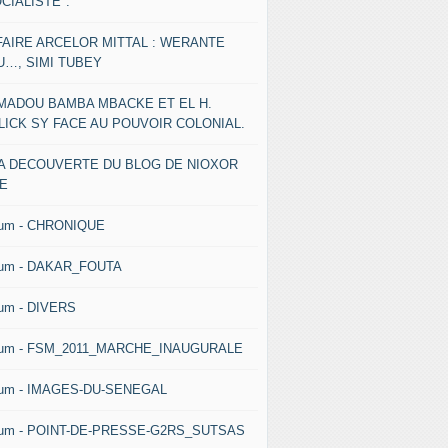
CIALISTE".
FAIRE ARCELOR MITTAL : WERANTE
U…, SIMI TUBEY
MADOU BAMBA MBACKE ET EL H.
LICK SY FACE AU POUVOIR COLONIAL.
LA DECOUVERTE DU BLOG DE NIOXOR
NE
bum - CHRONIQUE
bum - DAKAR_FOUTA
um - DIVERS
bum - FSM_2011_MARCHE_INAUGURALE
bum - IMAGES-DU-SENEGAL
bum - POINT-DE-PRESSE-G2RS_SUTSAS