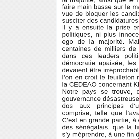
la majorité, ainsi que le
faire main basse sur le 
vue de bloquer les candi
susciter des candidatures
Il y a ensuite la prise e
politiques, ni plus innoc
ego de la majorité. Ma
centaines de milliers de
dans ces leaders polit
démocratie apaisée, les 
devaient être irréprochable
l’on en croit le feuilleto
la CEDEAO concernant Kha
Notre pays se trouve, 
gouvernance désastreuse 
dos aux principes d’un
comprise, telle que l’av
C’est en grande partie, à
des sénégalais, que la 
s’y méprendre, à une fin 