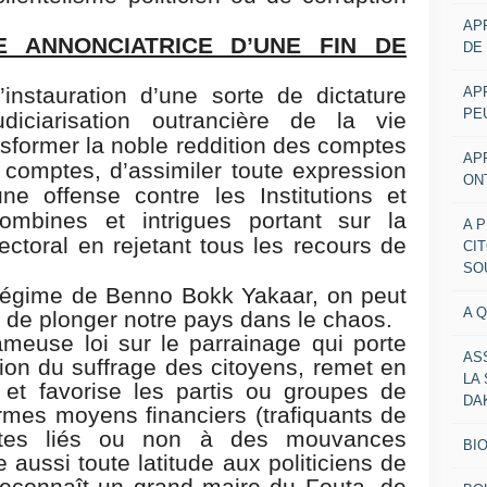
AP
E ANNONCIATRICE D’UNE FIN DE
DE
instauration d’une sorte de dictature
AP
PE
iciarisation outrancière de la vie
ransformer la noble reddition des comptes
AP
 comptes, d’assimiler toute expression
ON
ne offense contre les Institutions et
combines et intrigues portant sur la
A 
lectoral en rejetant tous les recours de
CI
SO
régime de Benno Bokk Yakaar, on peut
A 
t de plonger notre pays dans le chaos.
 fameuse loi sur le parrainage qui porte
AS
ssion du suffrage des citoyens, remet en
LA
 et favorise les partis ou groupes de
DA
rmes moyens financiers (trafiquants de
ltes liés ou non à des mouvances
BI
e aussi toute latitude aux politiciens de