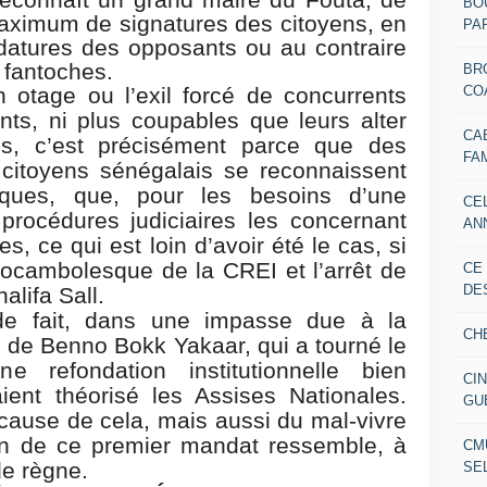
 reconnaît un grand maire du Fouta, de
BO
maximum de signatures des citoyens, en
PAR
datures des opposants ou au contraire
 fantoches.
BR
CO
n otage ou l’exil forcé de concurrents
ents, ni plus coupables que leurs alter
CA
is, c’est précisément parce que des
FA
 citoyens sénégalais se reconnaissent
iques, que, pour les besoins d’une
CE
procédures judiciaires les concernant
AN
s, ce qui est loin d’avoir été le cas, si
n rocambolesque de la CREI et l’arrêt de
CE
DE
lifa Sall.
de fait, dans une impasse due à la
CH
de Benno Bokk Yakaar, qui a tourné le
e refondation institutionnelle bien
CI
aient théorisé les Assises Nationales.
GU
 cause de cela, mais aussi du mal-vivre
fin de ce premier mandat ressemble, à
CM
de règne.
SE