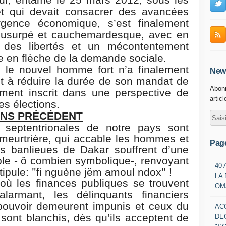
ur, entamé le 25 mars 2012, sous les
t qui devait consacrer des avancées
rgence économique, s’est finalement
 usurpé et cauchemardesque, avec en
l des libertés et un mécontentement
e en flèche de la demande sociale.
e le nouvel homme fort n’a finalement
News
 à réduire la durée de son mandat de
Abonn
ument inscrit dans une perspective de
artic
es élections.
ANS PRÉCÉDENT
septentrionales de notre pays sont
 meurtrière, qui accable les hommes et
Pag
es banlieues de Dakar souffrent d’une
le - ô combien symbolique-, renvoyant
40
tipule:
"
fi nguène jëm amoul ndox
"
!
LA
où les finances publiques se trouvent
OM
larmant, les délinquants financiers
pouvoir demeurent impunis et ceux du
AC
 sont blanchis, dès qu’ils acceptent de
DE