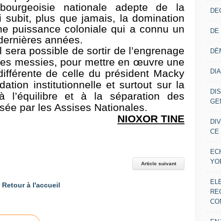
 bourgeoisie nationale adepte de la
DE
i subit, plus que jamais, la domination
e puissance coloniale qui a connu un
DE
x dernières années.
l sera possible de sortir de l’engrenage
DË
 des messies, pour mettre en œuvre une
DI
 différente de celle du président Macky
dation institutionnelle et surtout sur la
DI
 l’équilibre et à la séparation des
GE
isée par les Assises Nationales.
NIOXOR TINE
DI
CE
EC
YO
Article suivant
EL
Retour à l'accueil
RE
CO