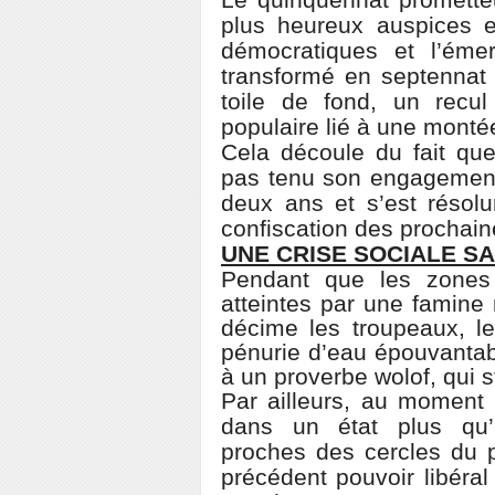
Le quinquennat promette
plus heureux auspices e
démocratiques et l’éme
transformé en septennat
toile de fond, un recu
populaire lié à une monté
Cela découle du fait qu
pas tenu son engagement
deux ans et s’est résol
confiscation des prochain
UNE CRISE SOCIALE S
Pendant que les zones 
atteintes par une famine
décime les troupeaux, l
pénurie d’eau épouvantab
à un proverbe wolof, qui s
Par ailleurs, au moment 
dans un état plus qu’a
proches des cercles du 
précédent pouvoir libéral