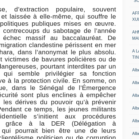
"SO
e, d’extraction populaire, souvent
AF
t laissée à elle-même, qui souffre le
XU
politiques publiques mises en œuvre.
s contrecoups du sabotage de l’année
AH
n échec massif au baccalauréat. De
MA
migration clandestine périssent en mer
hara, dans l’anonymat le plus absolu.
A 
TI
t victimes de bavures policières ou de
angereuses, pourtant interdites par un
Al
r, qui semble privilégier sa fonction
ive à la protection civile. En somme, on
Al
que, dans le Sénégal de l’Émergence
sécurité sont plus enclines à empêcher
Alb
e les dérives du pouvoir qu’à prévenir
endant ce temps, les jeunes militants
Al
entielle s’initient aux procédures
Al
ide grâce à la DER (Délégation à
, qui pourrait bien être une de leurs
Al
lientélisme politicien ou de corruption