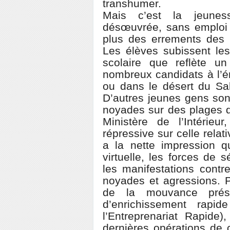
transhumer.
Mais c’est la jeuness
désœuvrée, sans emploi e
plus des errements des 
Les élèves subissent le
scolaire que reflète u
nombreux candidats à l’é
ou dans le désert du Sa
D’autres jeunes gens son
noyades sur des plages d
Ministère de l’Intérieu
répressive sur celle relat
a la nette impression 
virtuelle, les forces de 
les manifestations contr
noyades et agressions. P
de la mouvance présid
d’enrichissement rap
l’Entreprenariat Rapide)
dernières opérations de c