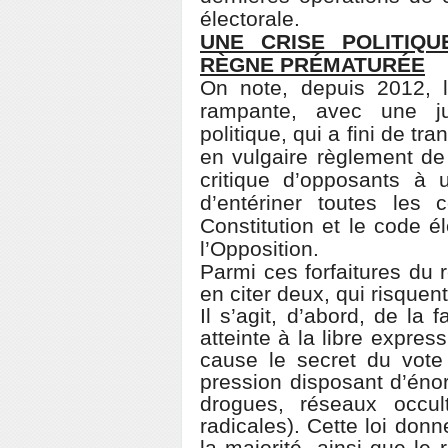
électorale.
UNE CRISE POLITIQU
RÈGNE PRÉMATURÉE
On note, depuis 2012, l’
rampante, avec une jud
politique, qui a fini de t
en vulgaire règlement de
critique d’opposants à u
d’entériner toutes les 
Constitution et le code é
l’Opposition.
Parmi ces forfaitures du
en citer deux, qui risquen
Il s’agit, d’abord, de la
atteinte à la libre expre
cause le secret du vote
pression disposant d’éno
drogues, réseaux occu
radicales). Cette loi donn