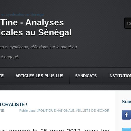
 Tine - Analyses
dicales au Sénégal
ues et syndicaux, réflexions sur la santé au
ant engagé.
TE
ARTICLES LES PLUS LUS
SYNDICATS
INSTITUTIO
Suiv
TORALISTE !
INE
Publié dans
#POLITIQUE NATIONALE
,
#BILLETS DE NIOXOR