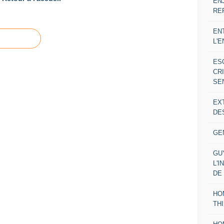
EN
RE
EN
L'
ES
CR
SE
EX
DE
GE
GU
L'I
DE
HO
TH