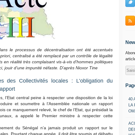
News
ans le processus de décentralisation ont été accentués
Abonn
priori, centralisé a été remplacé par un contrôle de légalité
artic
s en réalité très complaisant vis-à-vis d’hommes politiques
ci, jouir d’une impunité néfaste. D’après Nioxor Tine
s des Collectivités locales : L’obligation du
Pag
apport
 l’Etat central peine à respecter une disposition de la loi
40
 produire et soumettre à l’Assemblée nationale un rapport
LA
fois ce manquement relevé, le chef de l’Etat, qui présidait la
OM
bunaux, a appelé le Premier ministre à respecter cette
AC
rnement du Sénégal n’a jamais produit un rapport sur le
DE
locales. Pourtant chaque année, il doit être soumis et débattu