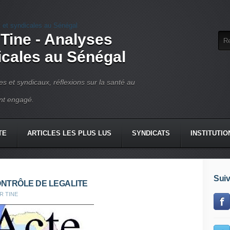
 Tine - Analyses
dicales au Sénégal
ues et syndicaux, réflexions sur la santé au
ant engagé.
TE
ARTICLES LES PLUS LUS
SYNDICATS
INSTITUTIO
Suiv
ONTRÔLE DE LEGALITE
R TINE