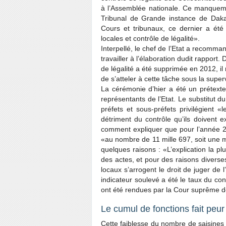
à l’Assem­blée nationale. Ce manqueme
Tribunal de Grande ins­tance de Daka
Cours et tribunaux, ce dernier a été 
locales et contrôle de légalité».
Interpellé, le chef de l’Etat a recom
travailler à l’élaboration dudit rapport
de légalité a été supprimée en 2012, il r
de s’atteler à cette tâche sous la superv
La cérémonie d’hier a été un prétexte 
représentants de l’Etat. Le substitut 
préfets et sous-préfets privilégient «le
détriment du contrôle qu’ils doivent e
comment expliquer que pour l’année 201
«au nombre de 11 mille 697, soit une 
quelques raisons : «L’explication la pl
des actes, et pour des raisons diverses
locaux s’arrogent le droit de juger de 
indicateur soulevé a été le taux du con
ont été rendues par la Cour suprême d
Le cumul de fonctions fait peur
Cette faiblesse du nombre de saisines d