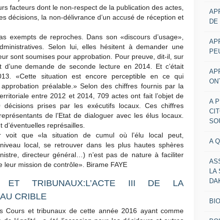
eurs facteurs dont le non-respect de la publication des actes,
AP
des décisions, la non-délivrance d’un accusé de réception et
DE
 pas exempts de reproches. Dans son «discours d’usage»,
AP
ministratives. Selon lui, elles hésitent à demander une
PE
eur sont soumises pour approbation. Pour preuve, dit-il, sur
jet d’une demande de seconde lecture en 2014. Et c’était
AP
013. «Cette situation est encore perceptible en ce qui
ON
approbation préalable.» Selon des chiffres fournis par la
territoriale entre 2012 et 2014, 709 actes ont fait l’objet de
A 
 décisions prises par les exécutifs locaux. Ces chiffres
CI
 représentants de l’Etat de dialoguer avec les élus locaux.
SO
t d’éventuelles représailles.
 voit que «la situation de cumul où l’élu local peut,
A 
iveau local, se retrouver dans les plus hautes sphères
nistre, directeur général…) n’est pas de nature à faciliter
AS
de leur mission de contrôle». Birame FAYE
LA
DA
ET TRIBUNAUX:L’ACTE III DE LA
AU CRIBLE
BI
s Cours et tribunaux de cette année 2016 ayant comme