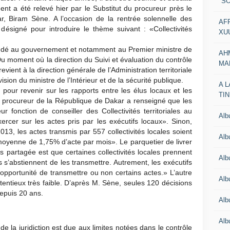
"SO
nt a été relevé hier par le Substitut du procureur près le
r, Biram Sène. A l’occasion de la rentrée solennelle des
AF
désigné pour introduire le thème suivant : «Collecti­vités
XU
mandé au gouvernement et notamment au Premier ministre de
AH
. Du moment où la direction du Suivi et évaluation du contrôle
MA
evient à la direction générale de l’Admi­nistration territoriale
ision du ministre de l’Intérieur et de la sécurité publique.
A 
pour revenir sur les rapports entre les élus locaux et les
TI
du procureur de la Répu­blique de Dakar a renseigné que les
ur fonction de con­seiller des Collectivités territoriales au
Al
xercer sur les actes pris par les exécutifs locaux». Sinon,
3, les actes transmis par 557 collectivités locales soient
Al
moyenne de 1,75% d’acte par mois». Le parquetier de livrer
us partagée est que certaines collectivités locales prennent
Alb
 s’abstiennent de les transmettre. Autrement, les exécutifs
l’opportunité de transmettre ou non certains actes.» L’autre
Al
tentieux très faible. D’après M. Sène, seules 120 décisions
epuis 20 ans.
Al
Al
e la juridiction est due aux limites notées dans le contrôle