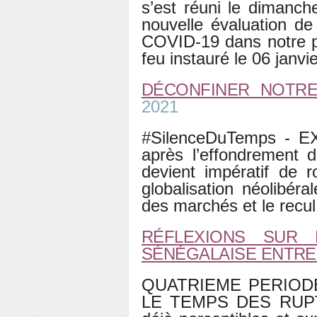
s’est réuni le dimanc
nouvelle évaluation d
COVID-19 dans notre pa
feu instauré le 06 janvie
DÉCONFINER NOTR
2021
#SilenceDuTemps - 
après l’effondrement d
devient impératif de r
globalisation néolibéra
des marchés et le recu
RÉFLEXIONS SUR 
SÉNÉGALAISE ENTRE 2
QUATRIEME PERIODE
LE TEMPS DES RUPT