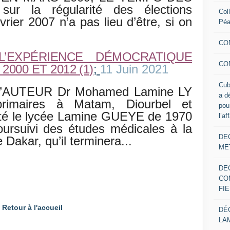
r la régularité des élections
Col
vrier 2007 n’a pas lieu d’être, si on
Pé
CO
L’EXPÉRIENCE DÉMOCRATIQUE
CO
000 ET 2012 (1)
;
11 Juin 2021
Cub
’AUTEUR Dr Mohamed Lamine LY
a d
rimaires à Matam, Diourbel et
pou
enté le lycée Lamine GUEYE de 1970
l’af
oursuivi des études médicales à la
DE
Dakar, qu’il terminera...
ME
DE
CO
FIE
Retour à l'accueil
DÉ
LA