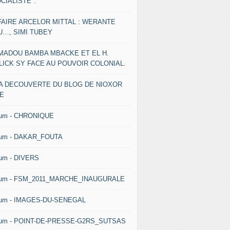
CIALISTE".
FAIRE ARCELOR MITTAL : WERANTE
U…, SIMI TUBEY
MADOU BAMBA MBACKE ET EL H.
LICK SY FACE AU POUVOIR COLONIAL.
LA DECOUVERTE DU BLOG DE NIOXOR
NE
bum - CHRONIQUE
bum - DAKAR_FOUTA
um - DIVERS
bum - FSM_2011_MARCHE_INAUGURALE
bum - IMAGES-DU-SENEGAL
bum - POINT-DE-PRESSE-G2RS_SUTSAS