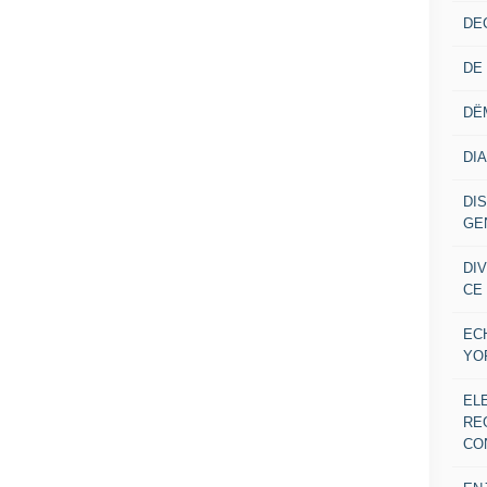
DE
DE
DË
DI
DI
GE
DI
CE
EC
YO
EL
RE
CO