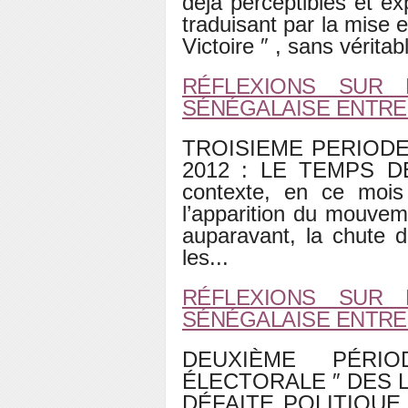
déjà perceptibles et ex
traduisant par la mise 
Victoire
″
, sans vérita
RÉFLEXIONS SUR 
SÉNÉGALAISE ENTRE 2
TROISIEME PERIODE
2012 : LE TEMPS 
contexte, en ce moi
l’apparition du mouv
auparavant, la chute 
les...
RÉFLEXIONS SUR 
SÉNÉGALAISE ENTRE 2
DEUXIÈME PÉR
ÉLECTORALE
″
DES L
DÉFAITE POLITIQUE