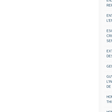
EN
RE
EN
L'
ES
CR
SE
EX
DE
GE
GU
L'I
DE
HO
TH