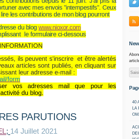
contributions depuis le 11 juin. J’ai pris la
ortuner avec mes envois "intempestifs". Ceux
 lire les contributions de mon blog pourront
’adresse du blog
www.nioxor.com
plissant le formulaire ci-dessous
News
INFORMATION
Abonn
essés, ils peuvent s'inscrire et
être alertés
artic
eaux articles sont publiés, en
cliquant sur
sissant leur adresse e-mail :
ail/form
iser vos adresses mail que pour les
Pag
activité du blog.
40
LA
RES PARUTIONS
OM
AC
EL
;
14 Juillet 2021
DE