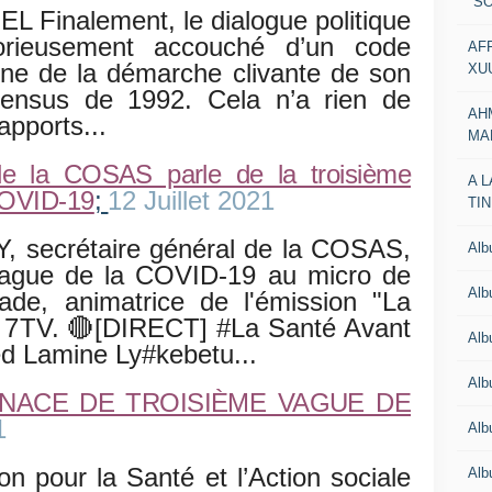
"SO
inalement, le dialogue politique
borieusement accouché d’un code
AF
ligne de la démarche clivante de son
XU
onsensus de 1992. Cela n’a rien de
AH
apports...
MA
 de la COSAS parle de la troisième
A 
COVID-19
;
12 Juillet 2021
TI
 secrétaire général de la COSAS,
Al
 vague de la COVID-19 au micro de
Al
e, animatrice de l'émission "La
a 7TV.
[DIRECT] #La Santé Avant
🔴
Alb
d Lamine Ly#kebetu...
Al
ENACE DE TROISIÈME VAGUE DE
1
Al
on pour la Santé et l’Action sociale
Al