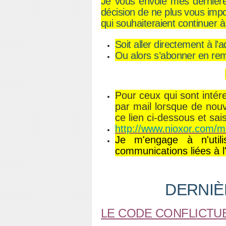
Je vous envoie mes dernières 
décision de ne plus vous imp
qui souhaiteraient continuer à
Soit aller directement à l
Ou alors s’abonner en rem
P
our ceux qui sont intér
par mail lorsque de nouv
ce lien ci-dessous et sai
http://www.nioxor.com/m
Je m'engage à n'util
communications liées à l'
DERNIÈ
LE CODE CONFLICTU