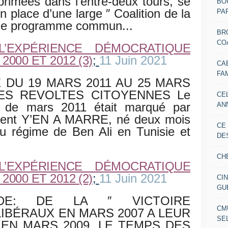
primées dans l’entre-deux tours, se
BO
en place d’une large
″
Coalition de la
PAR
ble programme commun...
BR
CO
L’EXPÉRIENCE DÉMOCRATIQUE
000 ET 2012 (3)
;
11 Juin 2021
CA
FA
 DU 19 MARS 2011 AU 25 MARS
DES REVOLTES CITOYENNES Le
CE
s de mars 2011 était marqué par
AN
ement Y’EN A MARRE, né deux mois
CE
du régime de Ben Ali en Tunisie et
DE
CH
L’EXPÉRIENCE DÉMOCRATIQUE
000 ET 2012 (2)
;
11 Juin 2021
CI
GU
IODE: DE LA
″
VICTOIRE
CM
IBÉRAUX EN MARS 2007 A LEUR
SE
 EN MARS 2009, LE TEMPS DES