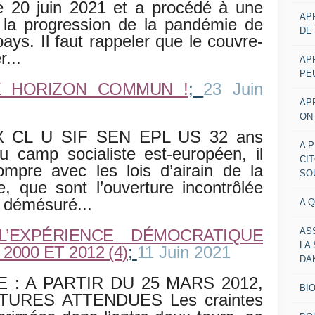
he 20 juin 2021 et a procédé à une
AP
e la progression de la pandémie de
DE
ys. Il faut rappeler que le couvre-
r...
AP
PE
E HORIZON COMMUN !
;
23 Juin
AP
ON
EX CL U SIF SEN EPL US 32 ans
A 
u camp socialiste est-européen, il
CI
ompre avec les lois d’airain de la
SO
le, que sont l’ouverture incontrôlée
l démésuré...
A 
AS
L’EXPÉRIENCE DÉMOCRATIQUE
LA
000 ET 2012 (4)
;
11 Juin 2021
DA
 : A PARTIR DU 25 MARS 2012,
BI
URES ATTENDUES Les craintes