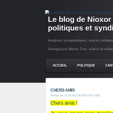
Le blog de Nioxor
politiques et syn
Analyses sociopolitiques, articles politiq
Sénégal par Nioxor Tine, auteur et milit
ACCUEIL
POLITIQUE
SAN
CHRONIQUE
CONTACT
CHERS AMIS
Rédigé par LE BLOG DE NIOXOR TINE
Chers amis !