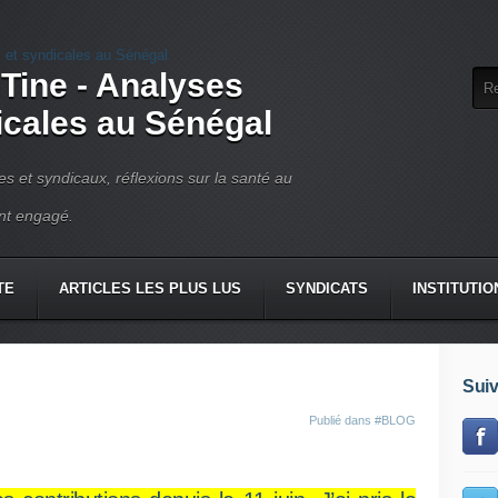
 Tine - Analyses
dicales au Sénégal
ues et syndicaux, réflexions sur la santé au
ant engagé.
TE
ARTICLES LES PLUS LUS
SYNDICATS
INSTITUTIO
Suiv
Publié dans
#BLOG