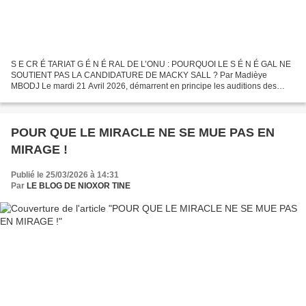
S E CR É TARIAT G É N É RAL DE L’ONU : POURQUOI LE S É N É GAL NE
SOUTIENT PAS LA CANDIDATURE DE MACKY SALL ? Par Madièye
MBODJ Le mardi 21 Avril 2026, démarrent en principe les auditions des
candidat-e-s au poste de Secrétaire Général de l’Organisation...
POUR QUE LE MIRACLE NE SE MUE PAS EN
MIRAGE !
Publié le 25/03/2026 à 14:31
Par
LE BLOG DE NIOXOR TINE