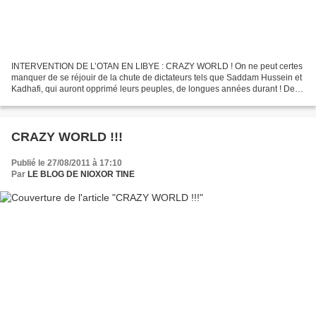
INTERVENTION DE L’OTAN EN LIBYE : CRAZY WORLD ! On ne peut certes
manquer de se réjouir de la chute de dictateurs tels que Saddam Hussein et
Kadhafi, qui auront opprimé leurs peuples, de longues années durant ! De
plus, il s'avère difficile d'expliquer...
CRAZY WORLD !!!
Publié le 27/08/2011 à 17:10
Par
LE BLOG DE NIOXOR TINE