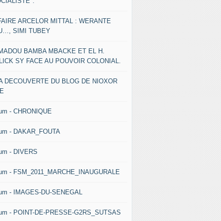
CIALISTE".
FAIRE ARCELOR MITTAL : WERANTE
U…, SIMI TUBEY
MADOU BAMBA MBACKE ET EL H.
LICK SY FACE AU POUVOIR COLONIAL.
LA DECOUVERTE DU BLOG DE NIOXOR
NE
bum - CHRONIQUE
bum - DAKAR_FOUTA
um - DIVERS
bum - FSM_2011_MARCHE_INAUGURALE
bum - IMAGES-DU-SENEGAL
bum - POINT-DE-PRESSE-G2RS_SUTSAS