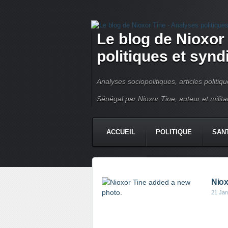
Le blog de Nioxor
politiques et syn
Analyses sociopolitiques, articles politiq
Sénégal par Nioxor Tine, auteur et milit
ACCUEIL
POLITIQUE
SAN
CHRONIQUE
CONTACT
Niox
21 Jan