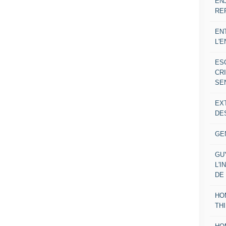
EN
RE
EN
L'
ES
CR
SE
EX
DE
GE
GU
L'I
DE
HO
TH