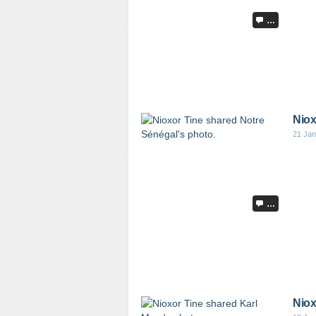
…
Niox
21 Jan
…
Niox