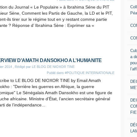
Col
tion du Journal « Le Populaire » à Ibrahima Séne du PIT
Pé
eur Sène, Comment les Partis de Gauche, la LD et le PIT,
nt-ils tirer sur le régime tout en y restant comme partie
ante ? Réponse d’ Ibrahima Sène : Exprimer sa «
CO
CO
Cub
a d
ERVIEW D'AMATH DANSOKHO A L'HUMANITE
pou
ier 2014
, Rédigé par LE BLOG DE NIOXOR TINE
l’af
Publié dans
#POLITIQUE INTERNATIONALE
cribe to LE BLOG DE NIOXOR TINE by Email Amath
DE
kho : "Derrière les guerres en Afrique, la guerre
ME
omique" Le Sénégalais Amath Dansokho est une figure de
uche africaine. Ministre d’État, l’ancien secrétaire général
DE
rti de l’indépendance...
CO
FIE
DÉ
LA