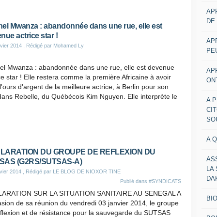
AP
DE
el Mwanza : abandonnée dans une rue, elle est
nue actrice star !
AP
vier 2014
, Rédigé par Mohamed Ly
PE
el Mwanza : abandonnée dans une rue, elle est devenue
AP
ce star ! Elle restera comme la première Africaine à avoir
ON
l'ours d'argent de la meilleure actrice, à Berlin pour son
dans Rebelle, du Québécois Kim Nguyen. Elle interprète le
A 
CI
SO
A 
LARATION DU GROUPE DE REFLEXION DU
AS
SAS (G2RS/SUTSAS-A)
LA
vier 2014
, Rédigé par LE BLOG DE NIOXOR TINE
DA
Publié dans
#SYNDICATS
ARATION SUR LA SITUATION SANITAIRE AU SENEGAL A
BI
asion de sa réunion du vendredi 03 janvier 2014, le groupe
éflexion et de résistance pour la sauvegarde du SUTSAS