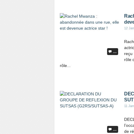
Rach
deve
12 Jan
Rach
actri
…
reçu 
rôle 
rôle...
DEC
SUT
11 Jan
DECL
l’occ
…
de r