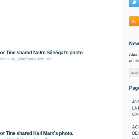
News
or Tine shared Notre Sénégal's photo.
Abonn
vier 2014
, Rédigé par Nioxor Tine
artic
Pag
40
LA
OM
AC
or Tine shared Karl Marx's photo.
DE