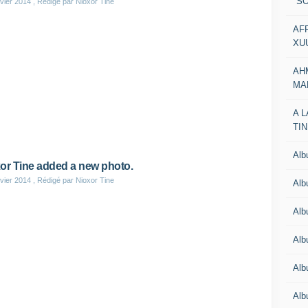
"SO
vier 2014
, Rédigé par Nioxor Tine
AF
XU
AH
MA
A 
TI
Al
or Tine added a new photo.
vier 2014
, Rédigé par Nioxor Tine
Al
Alb
Al
Al
Al