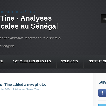
 Tine - Analyses
dicales au Sénégal
ues et syndicaux, réflexions sur la santé au
ant engagé.
TE
ARTICLES LES PLUS LUS
SYNDICATS
INSTITUTIO
Suiv
or Tine added a new photo.
vier 2014
, Rédigé par Nioxor Tine