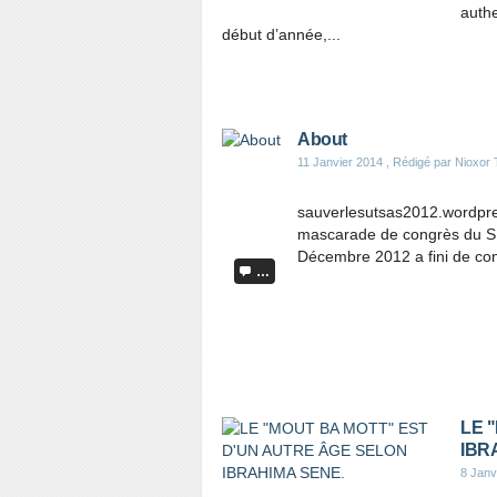
authe
début d’année,...
About
11 Janvier 2014
, Rédigé par Nioxor 
sauverlesutsas2012.wordpre
mascarade de congrès du SU
Décembre 2012 a fini de con
…
LE 
IBR
8 Janv