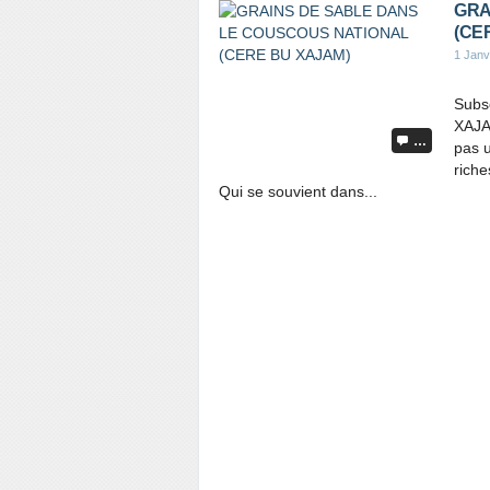
GRA
(CE
1 Janv
Subs
XAJA
…
pas u
riche
Qui se souvient dans...