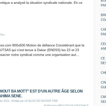
BO
ntique a analysé la situation syndicale nationale. En ce
PAR
BR
CO
CA
FA
Tine
CE
ss.com 800x600 Motion de défiance Considérant que la
AN
TSAS qui s’est tenue à Dakar (ENDSS) les 22 et 23
sacrer notre syndicat comme une organisation aut...
CE
DE
CH
CI
GU
"MOUT BA MOTT" EST D'UN AUTRE ÂGE SELON
AHIMA SENE.
CM
ier 2014
, Rédigé par LE BLOG DE NIOXOR TINE
SE
Publié dans
#POLITIQUE NATIONALE