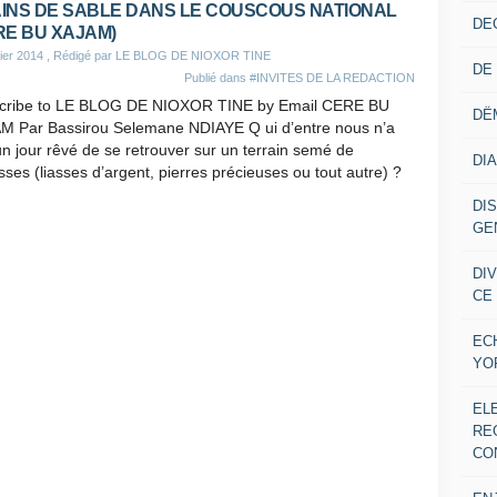
INS DE SABLE DANS LE COUSCOUS NATIONAL
DE
RE BU XAJAM)
ier 2014
, Rédigé par LE BLOG DE NIOXOR TINE
DE
Publié dans
#INVITES DE LA REDACTION
cribe to LE BLOG DE NIOXOR TINE by Email CERE BU
DË
M Par Bassirou Selemane NDIAYE Q ui d’entre nous n’a
n jour rêvé de se retrouver sur un terrain semé de
DI
sses (liasses d’argent, pierres précieuses ou tout autre) ?
DI
GE
DI
CE
EC
YO
EL
RE
CO