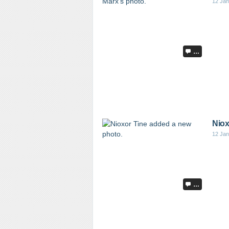
12 Jan
…
Niox
12 Jan
…