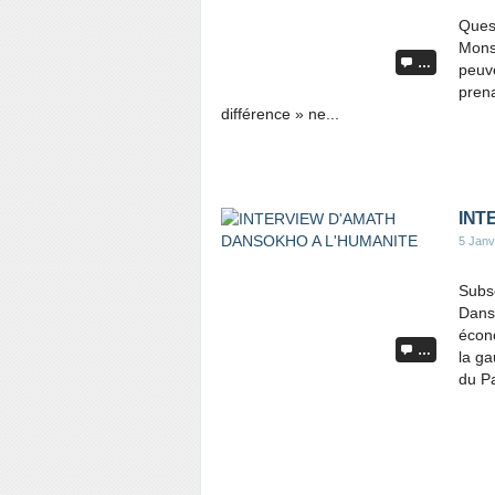
Ques
Monsi
…
peuve
pren
différence » ne...
INT
5 Janv
Subs
Danso
écon
…
la ga
du Pa