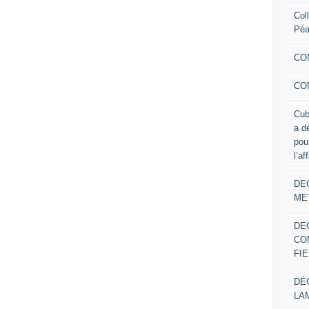
Col
Pé
CO
CO
Cub
a d
pou
l’af
DE
ME
DE
CO
FIE
DÉ
LA