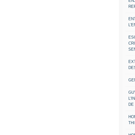
EN
RE
EN
L'
ES
CR
SE
EX
DE
GE
GU
L'I
DE
HO
TH