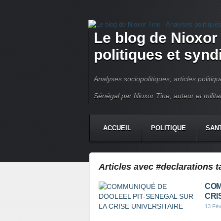
Le blog de Nioxor
politiques et syn
Analyses sociopolitiques, articles politiq
Sénégal par Nioxor Tine, auteur et milit
ACCUEIL
POLITIQUE
SAN
CHRONIQUE
CONTACT
Articles avec #declarations t
COM
CRI
13 Fév