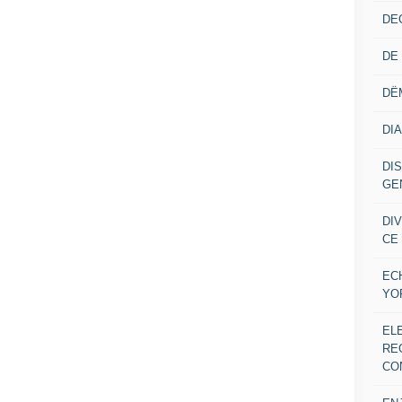
DE
DE
DË
DI
DI
GE
DI
CE
EC
YO
EL
RE
CO