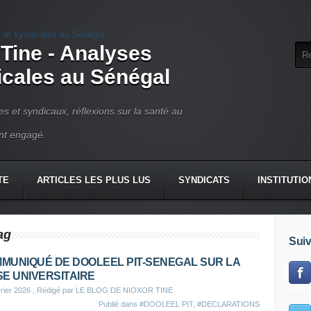
 Tine - Analyses
dicales au Sénégal
ues et syndicaux, réflexions sur la santé au
ant engagé.
TE
ARTICLES LES PLUS LUS
SYNDICATS
INSTITUTIO
ag
Suiv
MUNIQUÉ DE DOOLEEL PIT-SENEGAL SUR LA
SE UNIVERSITAIRE
rier 2026
, Rédigé par LE BLOG DE NIOXOR TINE
Publié dans
#DOOLEEL PIT
,
#DECLARATIONS