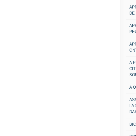
AP
DE
AP
PE
AP
ON
A 
CI
SO
A 
AS
LA
DA
BI