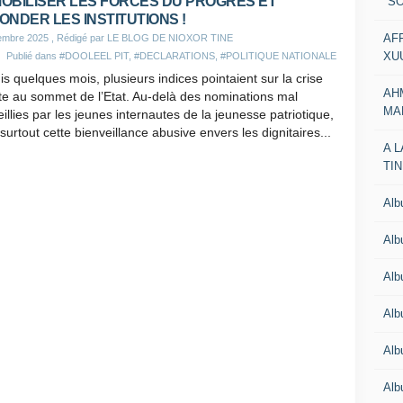
OBILISER LES FORCES DU PROGRES ET
"SO
ONDER LES INSTITUTIONS !
AF
embre 2025
, Rédigé par LE BLOG DE NIOXOR TINE
XU
Publié dans
#DOOLEEL PIT
,
#DECLARATIONS
,
#POLITIQUE NATIONALE
s quelques mois, plusieurs indices pointaient sur la crise
AH
te au sommet de l’Etat. Au-delà des nominations mal
MA
illies par les jeunes internautes de la jeunesse patriotique,
a surtout cette bienveillance abusive envers les dignitaires...
A 
TI
Al
Al
Alb
Al
Al
Al