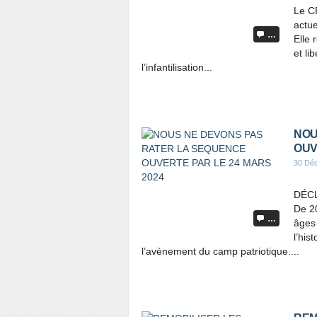
Le CP
actue
…
Elle 
et li
l’infantilisation...
NOU
OUV
30 Dé
DÉC
De 20
…
âges
l’his
l’avènement du camp patriotique....