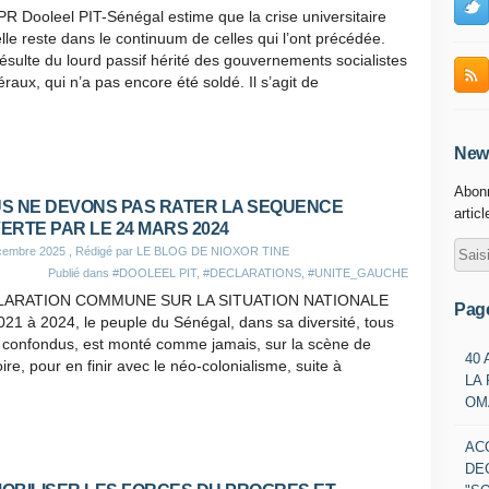
R Dooleel PIT-Sénégal estime que la crise universitaire
lle reste dans le continuum de celles qui l’ont précédée.
résulte du lourd passif hérité des gouvernements socialistes
béraux, qui n’a pas encore été soldé. Il s’agit de
News
Abonn
S NE DEVONS PAS RATER LA SEQUENCE
artic
ERTE PAR LE 24 MARS 2024
cembre 2025
, Rédigé par LE BLOG DE NIOXOR TINE
Publié dans
#DOOLEEL PIT
,
#DECLARATIONS
,
#UNITE_GAUCHE
LARATION COMMUNE SUR LA SITUATION NATIONALE
Pag
21 à 2024, le peuple du Sénégal, dans sa diversité, tous
 confondus, est monté comme jamais, sur la scène de
40
toire, pour en finir avec le néo-colonialisme, suite à
LA
OM
AC
DE