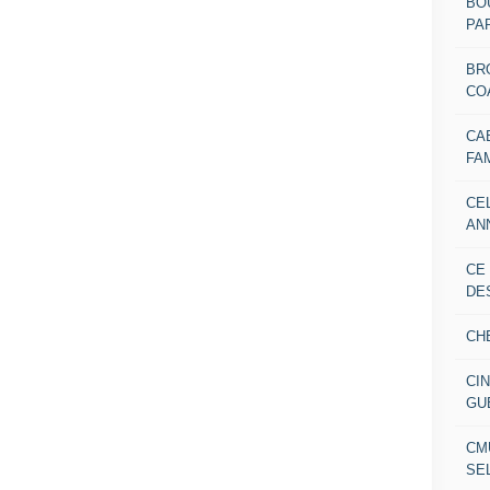
BO
PAR
BR
CO
CA
FA
CE
AN
CE
DE
CH
CI
GU
CM
SE