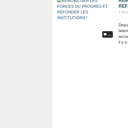
REM
REF
3 Déc
Depui
laten
…
accue
il y 