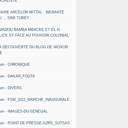
CIALISTE".
FAIRE ARCELOR MITTAL : WERANTE
U…, SIMI TUBEY
MADOU BAMBA MBACKE ET EL H.
LICK SY FACE AU POUVOIR COLONIAL.
LA DECOUVERTE DU BLOG DE NIOXOR
NE
bum - CHRONIQUE
bum - DAKAR_FOUTA
um - DIVERS
bum - FSM_2011_MARCHE_INAUGURALE
bum - IMAGES-DU-SENEGAL
bum - POINT-DE-PRESSE-G2RS_SUTSAS