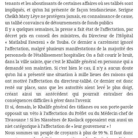
tenants et les aboutissants de certaines affaires où ses talibés sont
impliqués, et qu’on lui présente de façon tendancieuse. Serigne
Cheikh Maty Lèye ne protègera jamais, en connaissance de cause,
un talibé convaincu de détournements de fonds publics
Il y a quelques semaines, la presse a fait état de l’affectation, par
décret pris en conseil des ministres, du Directeur de l’Hôpital
« Matlabul Fawzeni » de Touba. Ce dernier a carrément ignoré
l’affectation, malgré plusieurs manifestations de la majorité des
personnels de l’établissement hospitalier. On a fait courir le bruit,
dans la ville sainte, que c’est le Khalife général en personne qui a
demandé son maintien. Si c’est bien le cas, il n’y a aucun doute
qu’on lui a présenté une situation à mille lieues des raisons qui
ont motivé l’affectation du directeur-talibé. Ce dernier est donc
resté sur place, sans que les autorités aient levé le plus doigt,
créant ainsi un antécédent qui pourrait entraîner des
conséquences difficiles à gérer dans l’avenir.
Et si, demain, le Khalife général des tidianes ou son porte-parole
opposait un véto à l’affectation du Préfet ou du Médecin-chef de
Tivaouane ! Si les Niassènes de Kaolack opposaient eux aussi un
niet catégorique à l’affectation de « leur gouverneur » !
Nous sommes un peuple de croyants à plus de 99 %. Il faut donc