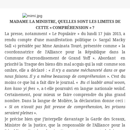
MADAME LA MINISTRE, QUELLES SONT LES LIMITES DE
CETTE « COMPRÉHENSION » ?
La presse, notamment « Le Populaire » du lundi 17 juin 2013, a
rendu compte d’une manifestation politique (« Sargal Macky
Sall ») présidée par Mme Aminata Touré, présentée comme « la
coordonnatrice de l’Alliance pour la République dans la
Commune d’arrondissement de Grand Yoff ». Abordant
en
priorité la Traque des biens dits mal acquis qui la suit comme son
ombre, elle a déclaré : «
Il n’y a aucune méchanceté dans ce que
nous faisons. Il y a même beaucoup de compréhension
». C’est du
moins ce que lui a fait dire le journal. «
Bu ci laabiir amul woon,
kon kaso yi fees
», a-t-elle poursuivi en langue nationale wolof.
Certainement, pour mieux se faire comprendre du plus grand
nombre. Dans la langue de Molière, la déclaration donne ceci :
«
Si on n’avait pas fait preuve de compréhension, les prisons
seraient pleines
».
Je précise bien que j’interpelle davantage la Garde des Sceaux,
Ministre de la Justice, que la responsable de l’Alliance pour la