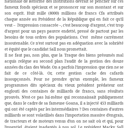
nationale de Réforme des Institutions devrait se pencher sur ces
fameux fonds spéciaux et se prononcer sur son montant et sur
son esprit. Huit mille (8000) millions de francs Cfa attribués
chaque année au Président de la République qui en fait ce qu’il
veut –
l’expression consacrée –, c’est beaucoup d’argent, c’est trop
d’argent pour un pays pauvre endetté, pressé de partout par les
besoins de tous ordres des populations. C’est
même carrément
insoutenable. Ce n’est surtout pas en adéquation avec la sobriété
et équité que le candidat Sall nous promettait.
Il ne faut pas, non plus, que la Traque des biens présumés mal
acquis relègue au second plan l’audit de la gestion des douze
années du clan des Wade. On a parfois l’impression que rien ne se
fait de ce côté-là. Or, cette gestion cache des cafards
insoupçonnés. Pour ne prendre qu’un exemple, les fameux
programmes dits spéciaux du vieux président prédateur ont
englouti des centaines de milliards de francs, sans résultats
prouvés. N’est-ce pas lui-même qui reconnaissait publiquement
que, dans le cadre de sa fameuse Goana, il a injecté 453 milliards
qui ont été captés par les intermédiaires ? Des centaines d’autres
milliards se sont volatilisés dans l’importation massive d’engrais,
de tracteurs et de moteurs venus d’on on ne sait où et qui, pour
l’essentiel, étaient inadaptés à nos sol. Le président Macky Sall