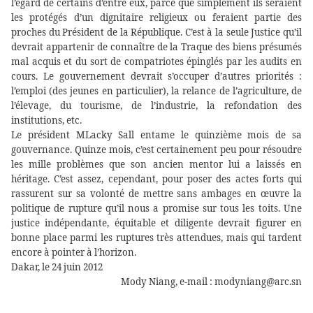
l’égard de certains d’entre eux, parce que simplement ils seraient
les protégés d’un dignitaire religieux ou feraient partie des
proches du Président de la République. C’est à la seule Justice qu’il
devrait appartenir de connaître de la Traque des biens présumés
mal acquis et du sort de compatriotes épinglés par les audits en
cours. Le gouvernement devrait s’occuper d’autres priorités :
l’emploi (des jeunes en particulier), la relance de l’agriculture, de
l’élevage, du tourisme, de l’industrie, la refondation des
institutions, etc.
Le président MLacky Sall entame le quinzième mois de sa
gouvernance. Quinze mois, c’est certainement peu pour résoudre
les mille problèmes que son ancien mentor lui a laissés en
héritage. C’est assez, cependant, pour poser des actes forts qui
rassurent sur sa volonté de mettre sans ambages en œuvre la
politique de rupture qu’il nous a promise sur tous les toits. Une
justice indépendante, équitable et diligente devrait figurer en
bonne place parmi les ruptures très attendues, mais qui tardent
encore à pointer à l’horizon.
Dakar, le 24 juin 2012
Mody Niang, e-mail : modyniang@arc.sn