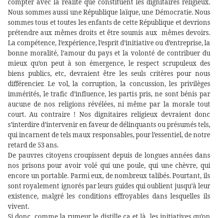
compter avec la réalité que constituent les dignitaires religieux.
Nous sommes aussi une République laïque, une Démocratie. Nous
sommes tous et toutes les enfants de cette République et devrions
prétendre aux mêmes droits et être soumis aux
mêmes devoirs.
La compétence, l’expérience, l’esprit d’initiative ou d’entreprise, la
bonne moralité, l’amour du pays et la volonté de contribuer du
mieux qu’on peut à son émergence, le respect scrupuleux des
biens publics, etc, devraient être les seuls critères pour nous
différencier. Le vol, la corruption, la concussion, les privilèges
immérités, le trafic d’influence, les partis pris, ne sont bénis par
aucune de nos religions révélées, ni même par la morale tout
court. Au contraire ! Nos dignitaires religieux devraient donc
s’interdire d’intervenir en faveur de délinquants ou présumés tels,
qui incarnent de tels maux responsables, pour l’essentiel, de notre
retard de 53 ans.
De pauvres citoyens croupissent depuis de longues années dans
nos prisons pour avoir volé qui une poule, qui une chèvre, qui
encore un portable. Parmi eux, de nombreux talibés. Pourtant, ils
sont royalement ignorés par leurs guides qui oublient jusqu’à leur
existence, malgré les conditions effroyables dans lesquelles ils
vivent.
Si donc, comme la rumeur le distille ça et là, les initiatives qu’on