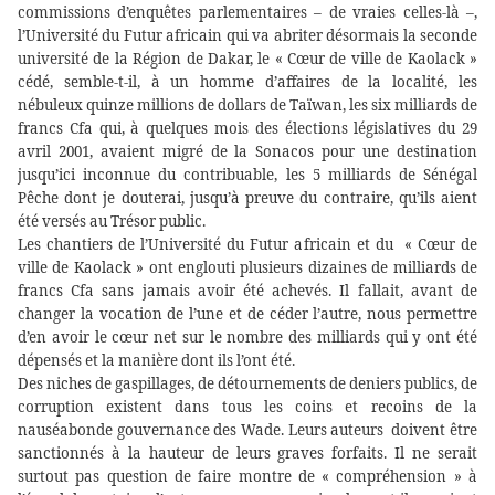
commissions d’enquêtes parlementaires – de vraies celles-là –,
l’Université du Futur africain qui va abriter désormais la seconde
université de la Région de Dakar, le « Cœur de ville de Kaolack »
cédé, semble-t-il, à un homme d’affaires de la localité, les
nébuleux quinze millions de dollars de Taïwan, les six milliards de
francs Cfa qui, à quelques mois des élections législatives du 29
avril 2001, avaient migré de la Sonacos pour une destination
jusqu’ici inconnue du contribuable, les 5 milliards de Sénégal
Pêche dont je douterai, jusqu’à preuve du contraire, qu’ils aient
été versés au Trésor public.
Les chantiers de l’Université du Futur africain et du
« Cœur de
ville de Kaolack » ont englouti plusieurs dizaines de milliards de
francs Cfa sans jamais avoir été achevés. Il fallait, avant de
changer la vocation de l’une et de céder l’autre, nous permettre
d’en avoir le cœur net sur le nombre des milliards qui y ont été
dépensés et la manière dont ils l’ont été.
Des niches de gaspillages, de détournements de deniers publics, de
corruption existent dans tous les coins et recoins de la
nauséabonde gouvernance des Wade. Leurs auteurs
doivent être
sanctionnés à la hauteur de leurs graves forfaits. Il ne serait
surtout pas question de faire montre de « compréhension » à