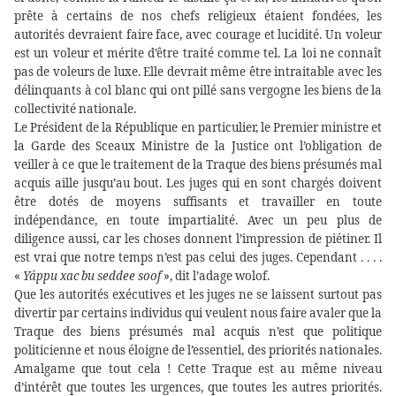
prête à certains de nos chefs religieux étaient fondées, les
autorités devraient faire face, avec courage et lucidité. Un voleur
est un voleur et mérite d’être traité comme tel. La loi ne connaît
pas de voleurs de luxe. Elle devrait même être intraitable avec les
délinquants à col blanc qui ont pillé sans vergogne les biens de la
collectivité nationale.
Le Président de la République en particulier, le Premier ministre et
la Garde des Sceaux Ministre de la Justice ont l’obligation de
veiller à ce que le traitement de la Traque des biens présumés mal
acquis aille jusqu’au bout. Les juges qui en sont chargés doivent
être dotés de moyens suffisants et travailler en toute
indépendance, en toute impartialité. Avec un peu plus de
diligence aussi, car les choses donnent l’impression de piétiner. Il
est vrai que notre temps n’est pas celui des juges. Cependant . . . .
«
Yáppu xac bu seddee soof
», dit l’adage wolof.
Que les autorités exécutives et les juges ne se laissent surtout pas
divertir par certains individus qui veulent nous faire avaler que la
Traque des biens présumés mal acquis n’est que politique
politicienne et nous éloigne de l’essentiel, des priorités nationales.
Amalgame que tout cela ! Cette Traque est au même niveau
d’intérêt que toutes les urgences, que toutes les autres priorités.