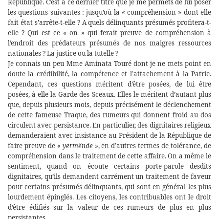
République. C’est à ce dernier titre que je me permets de lui poser
les questions suivantes : jusqu’où la « compréhension » dont elle
fait état s’arrête-t-elle ? A quels délinquants présumés profitera-t-
elle ? Qui est ce « on » qui ferait preuve de compréhension à
l’endroit des prédateurs présumés de nos maigres ressources
nationales ? La justice ou la tutelle ?
Je connais un peu Mme Aminata Touré dont je ne mets point en
doute la crédibilité, la compétence et l’attachement à la Patrie.
Cependant, ces questions méritent d’être posées, de lui être
posées, à elle la Garde des Sceaux. Elles le méritent d’autant plus
que, depuis plusieurs mois, depuis précisément le déclenchement
de cette fameuse Traque, des rumeurs qui donnent froid au dos
circulent avec persistance. En particulier, des dignitaires religieux
demanderaient avec insistance au Président de la République de
faire preuve de «
yermënde
», en d’autres termes de tolérance, de
compréhension dans le traitement de cette affaire. On a même le
sentiment, quand on écoute certains porte-parole desdits
dignitaires, qu’ils demandent carrément un traitement de faveur
pour certains présumés délinquants, qui sont en général les plus
lourdement épinglés. Les citoyens, les contribuables ont le droit
d’être édifiés sur la valeur de ces rumeurs de plus en plus
persistantes.