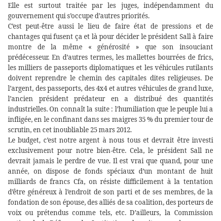
Elle est surtout traitée par les juges, indépendamment du
gouvernement qui s’occupe d’autres priorités.
C’est peut-être aussi le lieu de faire état de pressions et de
chantages qui fusent ça et là pour décider le président Sall à faire
montre de la même « générosité » que son insouciant
prédécesseur. En d’autres termes, les mallettes bourrées de frics,
les milliers de passeports diplomatiques et les véhicules rutilants
doivent reprendre le chemin des capitales dites religieuses. De
l’argent, des passeports, des 4x4 et autres véhicules de grand luxe,
l’ancien président prédateur en a distribué des quantités
industrielles. On connaît la suite : l’humiliation que le peuple lui a
infligée, en le confinant dans ses maigres 35 % du premier tour de
scrutin, en cet inoubliable 25 mars 2012.
Le budget, c’est notre argent à nous tous et devrait être investi
exclusivement pour notre bien-être. Cela, le président Sall ne
devrait jamais le perdre de vue. Il est vrai que quand, pour une
année, on dispose de fonds spéciaux d’un montant de huit
milliards de francs Cfa, on résiste difficilement à la tentation
d’être généreux à l’endroit de son parti et de ses membres, de la
fondation de son épouse, des alliés de sa coalition, des porteurs de
voix ou prétendus comme tels, etc. D’ailleurs, la Commission