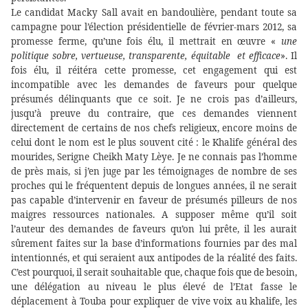
Le candidat Macky Sall avait en bandoulière, pendant toute sa
campagne pour l’élection présidentielle de février-mars 2012, sa
promesse ferme, qu’une fois élu, il mettrait en œuvre «
une
politique sobre, vertueuse, transparente, équitable
et efficace
». Il
fois élu, il réitéra cette promesse, cet engagement qui est
incompatible avec les demandes de faveurs pour quelque
présumés délinquants que ce soit. Je ne crois pas d’ailleurs,
jusqu’à preuve du contraire, que ces demandes viennent
directement de certains de nos chefs religieux, encore moins de
celui dont le nom est le plus souvent cité : le Khalife général des
mourides, Serigne Cheikh Maty Lèye. Je ne connais pas l’homme
de près mais, si j’en juge par les témoignages de nombre de ses
proches qui le fréquentent depuis de longues années, il ne serait
pas capable d’intervenir en faveur de présumés pilleurs de nos
maigres ressources nationales. A supposer même qu’il soit
l’auteur des demandes de faveurs qu’on lui prête, il les aurait
sûrement faites sur la base d’informations fournies par des mal
intentionnés, et qui seraient aux antipodes de la réalité des faits.
C’est pourquoi, il serait souhaitable que, chaque fois que de besoin,
une délégation au niveau le plus élevé de l’Etat fasse le
déplacement à Touba pour expliquer de vive voix au khalife, les