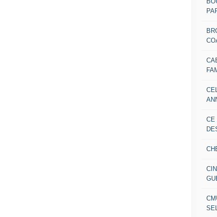
BO
PAR
BR
CO
CA
FA
CE
AN
CE
DE
CH
CI
GU
CM
SE