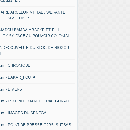
CIALISTE".
FAIRE ARCELOR MITTAL : WERANTE
U…, SIMI TUBEY
MADOU BAMBA MBACKE ET EL H.
LICK SY FACE AU POUVOIR COLONIAL.
LA DECOUVERTE DU BLOG DE NIOXOR
NE
bum - CHRONIQUE
bum - DAKAR_FOUTA
um - DIVERS
bum - FSM_2011_MARCHE_INAUGURALE
bum - IMAGES-DU-SENEGAL
bum - POINT-DE-PRESSE-G2RS_SUTSAS