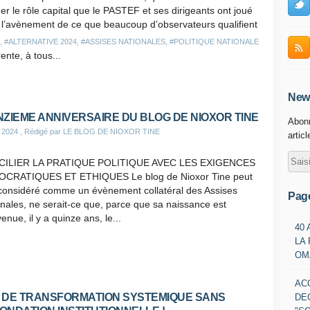
er le rôle capital que le PASTEF et ses dirigeants ont joué
 l’avènement de ce que beaucoup d’observateurs qualifient
,
#ALTERNATIVE 2024
,
#ASSISES NATIONALES
,
#POLITIQUE NATIONALE
ente, à tous...
News
NZIEME ANNIVERSAIRE DU BLOG DE NIOXOR TINE
Abonn
 2024
, Rédigé par LE BLOG DE NIOXOR TINE
artic
ILIER LA PRATIQUE POLITIQUE AVEC LES EXIGENCES
CRATIQUES ET ETHIQUES Le blog de Nioxor Tine peut
 considéré comme un évènement collatéral des Assises
Pag
nales, ne serait-ce que, parce que sa naissance est
venue, il y a quinze ans, le...
40
LA
OM
AC
 DE TRANSFORMATION SYSTEMIQUE SANS
DE