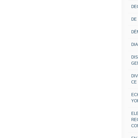
DE
DE
DË
DI
DI
GE
DI
CE
EC
YO
EL
RE
CO