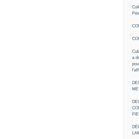
Col
Pé
CO
CO
Cub
a d
pou
l’af
DE
ME
DE
CO
FIE
DÉ
LA