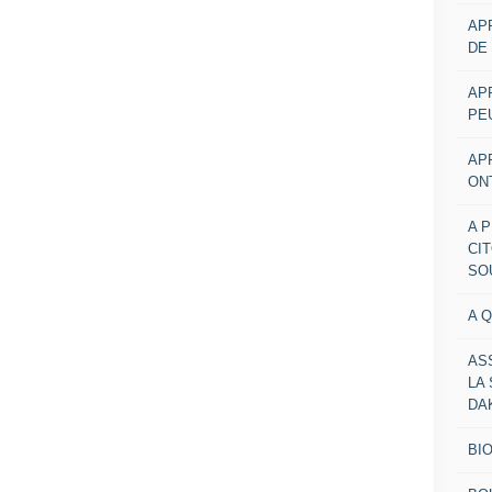
AP
DE
AP
PE
AP
ON
A 
CI
SO
A 
AS
LA
DA
BI