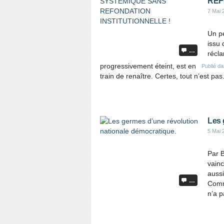
REF
7 Mai 
Un pe
issu 
…
récla
progressivement éteint, est en
Publié d
train de renaître. Certes, tout n’est pas.
Les 
5 Mai 
Par B
vain
aussi
…
Comm
n’a p