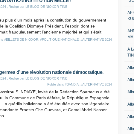
ONDATION INSTITUTIONNELLE !
"SO
2024
, Rédigé par LE BLOG DE NIOXOR TINE
AF
XU
u plus d’un mois après la constitution du gouvernement
de la Coalition Diomaye Président, l’espoir, dont se
AH
mait frauduleusement l’ancienne majorité et qui s’était
MA
ans
#BILLETS DE NIOXOR
,
#POLITIQUE NATIONALE
,
#ALTERNATIVE 2024
..
A 
TI
Al
germes d’une révolution nationale démocratique.
2024
, Rédigé par LE BLOG DE NIOXOR TINE
Al
Publié dans
#BANDIA
,
#ALTERNATIVE 2024
assirou S. NDIAYE, invité de la Rédaction Spartacus a été
Alb
cu, la Commune de Paris défaite, la République Espagnole
. La guérilla bolivienne a été étouffée avec son légendaire
Al
andante Ernesto Che Guevara, et Gamal Abdel Nasser
as...
Al
Al