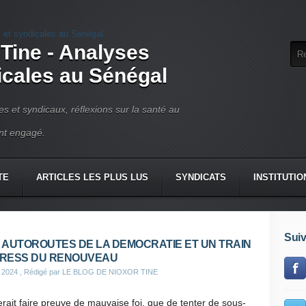
 Tine - Analyses
dicales au Sénégal
ues et syndicaux, réflexions sur la santé au
ant engagé.
TE
ARTICLES LES PLUS LUS
SYNDICATS
INSTITUTIO
Suiv
 AUTOROUTES DE LA DEMOCRATIE ET UN TRAIN
RESS DU RENOUVEAU
 2024
, Rédigé par LE BLOG DE NIOXOR TINE
rait faire preuve de mauvaise foi, que de tenter de sous-