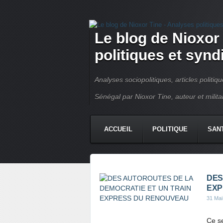
Le blog de Nioxor
politiques et syn
Analyses sociopolitiques, articles politiq
Sénégal par Nioxor Tine, auteur et milit
ACCUEIL
POLITIQUE
SAN
CHRONIQUE
CONTACT
DES
EXP
31 Mai
Ce se