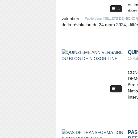
estim
…
dans
volontiers
Publié dans
#BILLETS DE NIOXOR
de la révolution du 24 mars 2024, différ
QUI
10 Mai
CONC
DEMO
être
…
Natio
inter
PAS