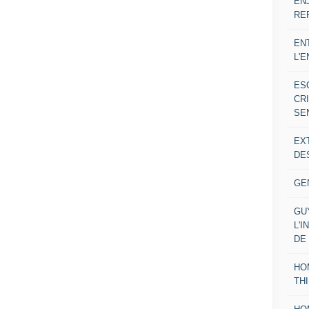
EN
RE
EN
L'
ES
CR
SE
EX
DE
GE
GU
L'I
DE
HO
TH