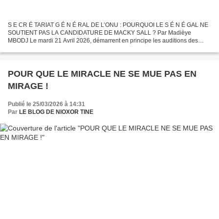
S E CR É TARIAT G É N É RAL DE L’ONU : POURQUOI LE S É N É GAL NE
SOUTIENT PAS LA CANDIDATURE DE MACKY SALL ? Par Madièye
MBODJ Le mardi 21 Avril 2026, démarrent en principe les auditions des
candidat-e-s au poste de Secrétaire Général de l’Organisation...
POUR QUE LE MIRACLE NE SE MUE PAS EN
MIRAGE !
Publié le 25/03/2026 à 14:31
Par
LE BLOG DE NIOXOR TINE