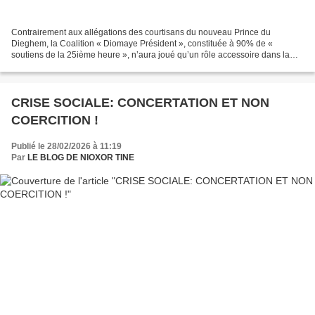
Contrairement aux allégations des courtisans du nouveau Prince du
Dieghem, la Coalition « Diomaye Président », constituée à 90% de «
soutiens de la 25ième heure », n’aura joué qu’un rôle accessoire dans la
puissante lame de fond ayant mis fin au régime...
CRISE SOCIALE: CONCERTATION ET NON
COERCITION !
Publié le 28/02/2026 à 11:19
Par
LE BLOG DE NIOXOR TINE