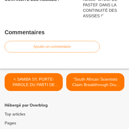
Commentaires
Ajouter un commentaire
< SAMBA SY, PORTE-
"South African Scientists
PAROLE DU PARTI DE
Claim Breakthrough Drug
L’INDÉPENDANCE ET DU
Cures All Strains of Malaria"
TRAVAIL (PIT) : «Nous
>
n’avons pas une fixation
Hébergé par Overblog
quelconque sur un
positionnement ou sur des
Top articles
postes»
Pages