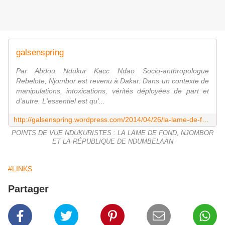
galsenspring
Par Abdou Ndukur Kacc Ndao Socio-anthropologue
Rebelote, Njombor est revenu à Dakar. Dans un contexte de
manipulations, intoxications, vérités déployées de part et
d'autre. L'essentiel est qu'...
http://galsenspring.wordpress.com/2014/04/26/la-lame-de-fond-njombor-et-la-republique-de-ndumbelaan/
POINTS DE VUE NDUKURISTES : LA LAME DE FOND, NJOMBOR
ET LA RÉPUBLIQUE DE NDUMBELAAN
#LINKS
Partager