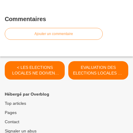
Commentaires
Ajouter un commentaire
< LES ELECTIONS
EVALUATION DES
LOCALES NE DOIVENT
ELECTIONS LOCALES DU
PAS OCCULTER LE DEBAT
29 JUIN 2014 PAR
SUR LES REFORMES
IBRAHIMA SENE >
INSTITUTIONNELLES !
Hébergé par Overblog
Top articles
Pages
Contact
Signaler un abus