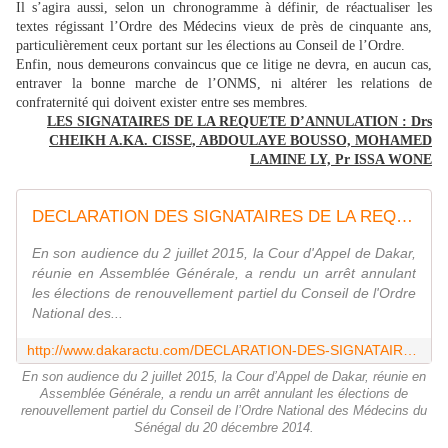
Il s’agira aussi, selon un chronogramme à définir, de réactualiser les
textes régissant l’Ordre des Médecins vieux de près de cinquante ans,
particulièrement ceux portant sur les élections au Conseil de l’Ordre.
Enfin, nous demeurons convaincus que ce litige ne devra, en aucun cas,
entraver la bonne marche de l’ONMS, ni altérer les relations de
confraternité qui doivent exister entre ses membres.
LES SIGNATAIRES DE LA REQUETE D’ANNULATION : Drs
CHEIKH A.KA. CISSE, ABDOULAYE BOUSSO, MOHAMED
LAMINE LY, Pr ISSA WONE
DECLARATION DES SIGNATAIRES DE LA REQUETE D'ANNULATION DES ELECTIONS AU CONSEIL DE L'ORDRE DES MEDECINS
En son audience du 2 juillet 2015, la Cour d'Appel de Dakar,
réunie en Assemblée Générale, a rendu un arrêt annulant
les élections de renouvellement partiel du Conseil de l'Ordre
National des...
http://www.dakaractu.com/DECLARATION-DES-SIGNATAIRES-DE-LA-REQUETE-D-ANNULATION-DES-ELECTIONS-AU-CONSEIL-DE-L-ORDRE-DES-MEDECINS_a93028.html
En son audience du 2 juillet 2015, la Cour d’Appel de Dakar, réunie en
Assemblée Générale, a rendu un arrêt annulant les élections de
renouvellement partiel du Conseil de l’Ordre National des Médecins du
Sénégal du 20 décembre 2014.