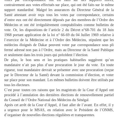
contrairement aux votes effectués sur place, qui ont été faits sur le même
support standardisé. Malgré les assurances du Directeur Général de la
Santé attestant avoir reçu tous les votes par correspondance, certains
d’entre eux ont été directement déposés par des membres de l’Ordre des
Médecins et ont été irrégulièrement comptabilisées comme bulletins de
vote. Or, les dispositions de l’article 2 du Décret n°68-701 du 18 Juin
1968 portant application de la loi n° 66-69 du 04 Juillet 1969 relative à
l’exercice de la Médecine et à l’Ordre des Médecins, stipulent que les
médecins éloignés de Dakar peuvent voter par correspondance sous pli
fermé adressé non pas à l’Ordre, mais au Directeur de la Santé Publique
et seulement dans les trois jours qui précédent l’élection.
De plus, le bon sens et les pratiques habituelles suggèrent qu’un
mandataire n’ait pas plus d’une procuration le jour du vote. En toute
rigueur, tout mandataire devrait se présenter avec une procuration (reçue
par le Directeur de la Santé) devant la commission d’élection, et voter
sur place pour son mandant. Les mêmes bulletins doivent être utilisés par
tous les électeurs.
C’est pour toutes ces raisons que les magistrats de la Cour d’Appel ont
procédé à l’annulation des dernières élections de renouvellement partiel
du Conseil de l’Ordre National des Médecins du Sénégal.
Après cet arrêt de la Cour d’Appel, il faut aller de l’avant. En effet, il y
a urgence pour le MSAS, en relation avec le Président de l’ONMS,
d’organiser de nouvelles élections régulières et transparentes.