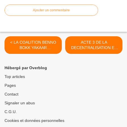
Ajouter un commentaire
< LA COALITION BENNO
ACTE 3 DE LA
BOKK YAKAAR
DECENTRALISATION ET
FRANCHIRA-T-ELLE LE
SANTE: TRANSFERT
RUBICON* ?
D’INCOMPETENCES ! >
Hébergé par Overblog
Top articles
Pages
Contact
Signaler un abus
C.G.U.
Cookies et données personnelles