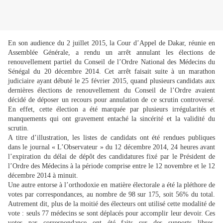
En son audience du 2 juillet 2015, la Cour d’Appel de Dakar, réunie en
Assemblée Générale, a rendu un arrêt annulant les élections de
renouvellement partiel du Conseil de l’Ordre National des Médecins du
Sénégal du 20 décembre 2014. Cet arrêt faisait suite à un marathon
judiciaire ayant débuté le 25 février 2015, quand plusieurs candidats aux
dernières élections de renouvellement du Conseil de l’Ordre avaient
décidé de déposer un recours pour annulation de ce scrutin controversé.
En effet, cette élection a été marquée par plusieurs irrégularités et
manquements qui ont gravement entaché la sincérité et la validité du
scrutin.
A titre d’illustration, les listes de candidats ont été rendues publiques
dans le journal « L’Observateur » du 12 décembre 2014, 24 heures avant
l’expiration du délai de dépôt des candidatures fixé par le Président de
l’Ordre des Médecins à la période comprise entre le 12 novembre et le 12
décembre 2014 à minuit.
Une autre entorse à l’orthodoxie en matière électorale a été la pléthore de
votes par correspondances, au nombre de 98 sur 175, soit 56% du total.
Autrement dit, plus de la moitié des électeurs ont utilisé cette modalité de
vote : seuls 77 médecins se sont déplacés pour accomplir leur devoir. Ces
votes par correspondance ont été faits sur des supports libres,