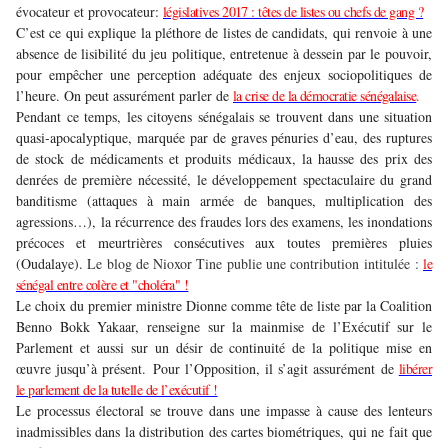
évocateur et provocateur:
législatives 2017 : têtes de listes ou chefs de gang ?
C’est ce qui explique la pléthore de listes de candidats, qui renvoie à une
absence de lisibilité du jeu politique, entretenue à dessein par le pouvoir,
pour empêcher une perception adéquate des enjeux sociopolitiques de
l’heure. On peut assurément parler de
la crise de la démocratie sénégalaise
.
Pendant ce temps, les citoyens sénégalais se trouvent dans une situation
quasi-apocalyptique, marquée par de graves pénuries d’eau, des ruptures
de stock de médicaments et produits médicaux, la hausse des prix des
denrées de première nécessité, le développement spectaculaire du grand
banditisme (attaques à main armée de banques, multiplication des
agressions…), la récurrence des fraudes lors des examens, les inondations
précoces et meurtrières consécutives aux toutes premières pluies
(Oudalaye).
Le blog de Nioxor Tine publie une contribution intitulée :
le
sénégal entre colère et "choléra" !
Le choix du premier ministre Dionne comme tête de liste par la Coalition
Benno Bokk Yakaar, renseigne sur la mainmise de l’Exécutif sur le
Parlement et aussi sur un désir de continuité de la politique mise en
œuvre jusqu’à présent. Pour l’Opposition, il s’agit assurément de
libérer
le parlement de la tutelle de l’exécutif !
Le processus électoral se trouve dans une impasse à cause des lenteurs
inadmissibles dans la distribution des cartes biométriques, qui ne fait que