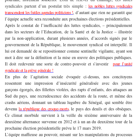
syndicales partent d’un postulat très simple :
les nobles luttes syndicales
transcendent les futiles agendas politiciens !
, d’autant que rien ne garantit que
l’équipe actuelle sera reconduite aux prochaines élections présidentielles.
Après le constat de l’inefficacité des luttes syndicales, – principalement
dans les secteurs de l’Education, de la Santé et de la Justice – illustrée
par la non-application, durant plusieurs années, d’accords signés par le
gouvernement de la République, le mouvement syndical est interpellé. Il
lui est demandé de se repositionner comme sentinelle vigilante, ayant son
mot à dire sur la définition et la mise en œuvre des politiques publiques.
Il doit redevenir une sorte de contre-pouvoir et s’investir
pour l’u
nité
syndicale et la grève générale !
En plus de l’agitation sociale évoquée ci-dessus, nos concitoyens
ressentent une impression d’insécurité généralisée avec des jeunes
garçons égorgés, des fillettes violées, des rapts d’enfants, des attaques au
Sud du pays, une recrudescence des accidents de la route, et même des
crashs aériens, donnant un tableau lugubre du Sénégal, qui semble être
devenu
la république des croque-morts
,
le pays des deuils et des obsèques.
Ce climat morbide survient à la veille du sixième anniversaire de la
deuxième alternance survenue en 2012 et à un an du deuxième tour de la
prochaine élection présidentielle prévu le 17 mars 2019.
L’équipe maffieuse au pouvoir, misant sur les manipulations du processus