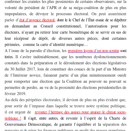
confirmer les craintes les plus pessimistes de certains observateurs, sur la
volonté du président de l’APR et de sa méga-coalition de plus en plus
impopulaires, de dévoyer le processus électoral.
On peut assurément
parler d’
état d’urgence électoral
,
dont le le Chef de l’État essaie de se dépêtrer
en demandant au Conseil constitutionnel, l’autorisation pour les
électeurs, n’ayant pu retirer leur carte biométrique de se servir en sus de
leur récépissé de dépôt, de diverses autres pièces, dont certaines
périmées, comme la carte d’identité numérique…
A l’issue de la parodie d’élection, les
premières leçons d’un non-scrutin
sont
tirées
.
Il s’avère indéniablement, que les nombreux dysfonctionnements
constatés dans la préparation et le déroulement des élections législatives
du 30 Juillet 2017, loin de constituer des couacs de la part d’un Ministre
de l’Intérieur novice, faisaient partie d’un plan minutieusement ourdi
pour remporter une élection que la Coalition au pouvoir ne pouvait se
permettre de perdre, au vu de la proximité des élections présidentielles de
février 2019.
Au-delà des péripéties électorales, il devient de plus en plus évident que,
pour sortir de l’impasse dans laquelle se trouve notre système politique,
il est urgent de
revisiter l’héritage des assises pour apaiser le climat socio-
politique !
Il s’agit, entre autres, de
revenir à l’esprit de la Charte de
Gouvernance Démocratique,
de
garantir l’équilibre et la
séparation des
pouvoirs
et de
gérer les finances publiques au profit des masses populaires