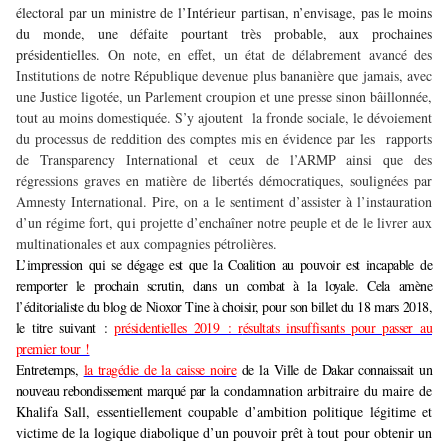
électoral par un ministre de l’Intérieur partisan, n’envisage, pas le moins
du monde, une défaite pourtant très probable, aux prochaines
présidentielles.
On note, en effet, un état de délabrement avancé des
Institutions de notre République devenue plus bananière que jamais, avec
une Justice ligotée, un Parlement croupion et une presse sinon bâillonnée,
tout au moins domestiquée. S’y ajoutent la fronde sociale, le dévoiement
du processus de reddition des comptes mis en évidence par les rapports
de Transparency International et ceux de l’ARMP ainsi que des
régressions graves en matière de libertés démocratiques, soulignées par
Amnesty International. Pire, on a le sentiment d’assister à l’instauration
d’un régime fort, qui projette d’enchaîner notre peuple et de le livrer aux
multinationales et aux compagnies pétrolières.
L’impression qui se dégage est que la Coalition au pouvoir est incapable de
remporter le prochain scrutin, dans un combat à la loyale. Cela amène
l’éditorialiste du blog de Nioxor Tine à choisir, pour son billet du 18 mars 2018,
le titre suivant :
présidentielles 2019 : r
ésultats insuffisants pour passer au
premier tour !
Entretemps,
la tragédie de la caisse noire
de la Ville de Dakar connaissait un
nouveau rebondissement marqué par l
a condamnation arbitraire du maire de
Khalifa Sall, essentiellement coupable d’ambition politique légitime et
victime de la logique diabolique d’un pouvoir prêt à tout pour obtenir un