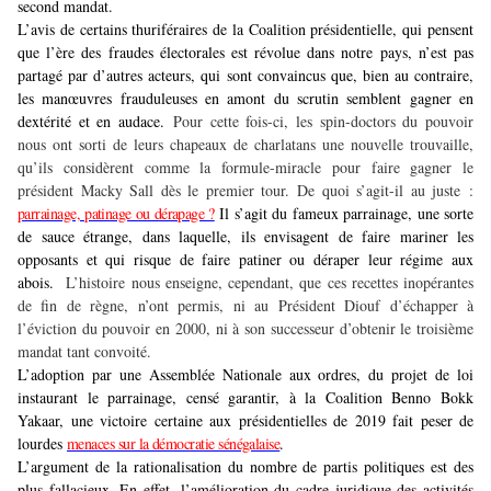
second mandat.
L’avis de certains thuriféraires de la Coalition présidentielle, qui pensent
que l’ère des fraudes électorales est révolue dans notre pays, n’est pas
partagé par d’autres acteurs, qui sont convaincus que, bien au contraire,
les manœuvres frauduleuses en amont du scrutin semblent gagner en
dextérité et en audace.
Pour cette fois-ci, les spin-doctors du pouvoir
nous ont sorti de leurs chapeaux de charlatans une nouvelle trouvaille,
qu’ils considèrent comme la formule-miracle pour faire gagner le
président Macky Sall dès le premier tour. De quoi s’agit-il au juste :
parrainage, patinage ou dérapage ?
Il s’agit du fameux parrainage, une sorte
de sauce étrange, dans laquelle, ils envisagent de faire mariner les
opposants et qui risque de faire patiner ou déraper leur régime aux
abois.
L’histoire nous enseigne, cependant, que ces recettes inopérantes
de fin de règne, n’ont permis, ni au Président Diouf d’échapper à
l’éviction du pouvoir en 2000, ni à son successeur d’obtenir le troisième
mandat tant convoité.
L’adoption par une Assemblée Nationale aux ordres, du projet de loi
instaurant le parrainage, censé garantir, à la Coalition Benno Bokk
Yakaar, une victoire certaine aux présidentielles de 2019 fait peser de
lourdes
menaces sur la démocratie sénégalaise
.
L’argument de la rationalisation du nombre de partis politiques est des
plus fallacieux. En effet, l’amélioration du cadre juridique des activités