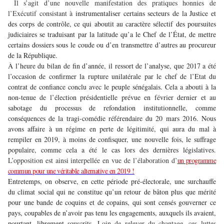
Il s’agit d’une nouvelle manifestation des pratiques honnies de
l’Exécutif consistant à
instrumentaliser certains secteurs de la Justice et
des corps de contrôle, ce qui aboutit au caractère sélectif des poursuites
judiciaires se traduisant par la latitude qu’a le Chef de l’État, de mettre
certains dossiers sous le coude ou d’en transmettre d’autres au procureur
de la République.
À l’heure du bilan de fin d’année, il ressort de l’analyse, que 2017 a été
l’occasion de confirmer la rupture unilatérale par le chef de l’Etat du
contrat de confiance conclu avec le peuple sénégalais. Cela a abouti à la
non-tenue de l’élection présidentielle prévue en février dernier et au
sabotage du processus de refondation institutionnelle, comme
conséquences de la tragi-comédie référendaire du 20 mars 2016. Nous
avons affaire à un régime en perte de légitimité, qui aura du mal à
rempiler en 2019, à moins de confisquer, une nouvelle fois, le suffrage
populaire, comme cela a été le cas lors des dernières législatives.
L’opposition est ainsi interpellée en vue de l’élaboration d’
un programme
commun pour une véritable alternative en 2019 !
Entretemps, on observe, en cette période pré-électorale, une surchauffe
du climat social qui ne constitue qu’un retour de bâton plus que mérité
pour une bande de coquins et de copains, qui sont censés gouverner ce
pays, coupables de n’avoir pas tenu les engagements, auxquels ils avaient,
pourtant, librement souscrits.
Loin de relever du chantage, ces luttes