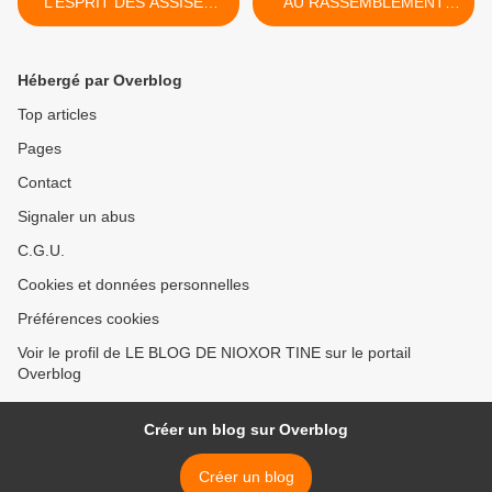
L’ESPRIT DES ASSISES
AU RASSEMBLEMENT
POUR UNE
D'AAR LI ÑU BOKK DU 06
GOUVERNANCE
JUILLET 2019 >
EXEMPLAIRE !
Hébergé par Overblog
Top articles
Pages
Contact
Signaler un abus
C.G.U.
Cookies et données personnelles
Préférences cookies
Voir le profil de LE BLOG DE NIOXOR TINE sur le portail
Overblog
Créer un blog sur Overblog
Créer un blog