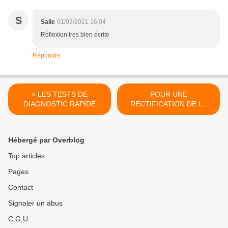
S
Salie
01/03/2021 16:04
Réflexion tres bien écrite
Répondre
< LES TESTS DE
POUR UNE
DIAGNOSTIC RAPIDE
RECTIFICATION DE LA
POURRONT-ILS AIDER À
GESTION DE LA
ENRAYER LA PANDÉMIE ?
PANDÉMIE DE COVID-19 !
>
Hébergé par Overblog
Top articles
Pages
Contact
Signaler un abus
C.G.U.