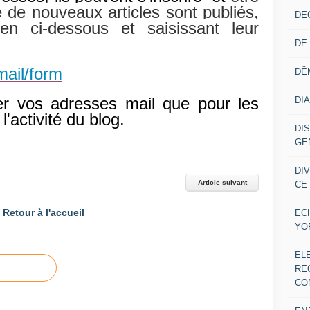
e de nouveaux articles sont publiés,
DE
ien ci-dessous et saisissant leur
DE
mail/form
DË
ser vos adresses mail que pour les
DI
'activité du blog.
DI
GE
DI
Article suivant
CE
Retour à l'accueil
EC
YO
EL
RE
CO