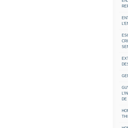
EN
RE
EN
L'
ES
CR
SE
EX
DE
GE
GU
L'I
DE
HO
TH