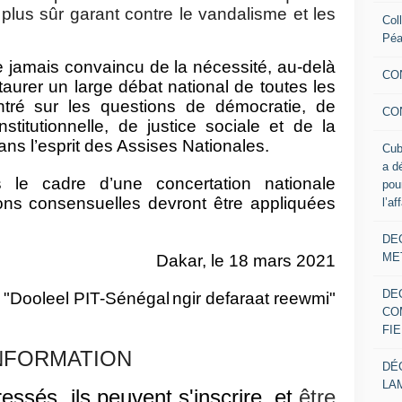
 plus sûr garant contre le vandalisme et les
Col
Pé
jamais convaincu de la nécessité, au-delà
CO
nstaurer un large débat national de toutes les
ntré sur les questions de démocratie, de
CO
nstitutionnelle, de justice sociale et de la
s l’esprit des Assises Nationales.
Cub
a d
 le cadre d’une concertation nationale
pou
sions consensuelles devront être appliquées
l’af
DE
ME
Dakar, le 18 mars 2021
DE
R
"Dooleel PIT-Sénégal
ngir defaraat reewmi
"
CO
FIE
NFORMATION
DÉ
LA
ressés, ils peuvent s'inscrire et
être