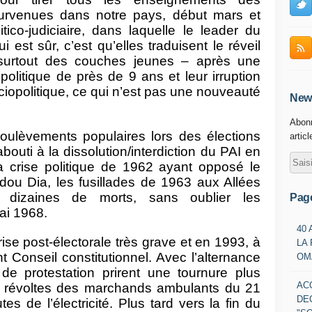
survenues dans notre pays, début mars et
itico-judiciaire, dans laquelle le leader du
est sûr, c’est qu’elles traduisent le réveil
surtout des couches jeunes – après une
politique de près de 9 ans et leur irruption
iopolitique, ce qui n’est pas une nouveauté
News
Abonn
oulèvements populaires lors des élections
artic
outi à la dissolution/interdiction du PAI en
a crise politique de 1962 ayant opposé le
ou Dia, les fusillades de 1963 aux Allées
dizaines de morts, sans oublier les
Pag
ai 1968.
40
ise post-électorale très grave et en 1993, à
LA
t Conseil constitutionnel. Avec l’alternance
OM
e protestation prirent une tournure plus
AC
s révoltes des marchands ambulants du 21
DE
 de l’électricité. Plus tard vers la fin du