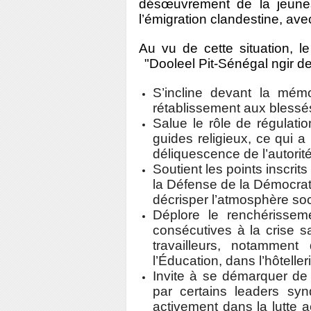
désœuvrement de la jeune
l’émigration clandestine, ave
Au vu de cette situation, l
"Dooleel Pit-Sénégal ngir de
S’incline devant la mém
rétablissement aux blessés
Salue le rôle de régulatio
guides religieux, ce qui a 
déliquescence de l’autorité 
Soutient les points insc
la Défense de la Démocrati
décrisper l’atmosphère soci
Déplore le renchérissem
consécutives à la crise s
travailleurs, notammen
l’Éducation, dans l’hôteller
Invite à se démarquer de 
par certains leaders syn
activement dans la lutte 