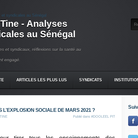
 Tine - Analyses
dicales au Sénégal
ues et syndicaux, réflexions sur la santé au
ant engagé.
TE
ARTICLES LES PLUS LUS
SYNDICATS
INSTITUTIO
Suiv
L’EXPLOSION SOCIALE DE MARS 2021 ?
 TINE
Publié dans
#DOOLEEL PIT
pour tirer tous les enseignements des