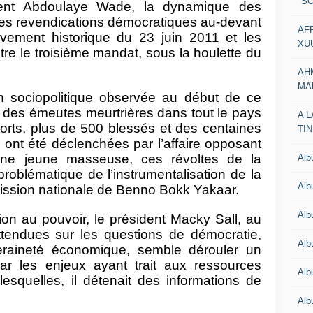
"SO
ent Abdoulaye Wade, la dynamique des
es revendications démocratiques au-devant
AF
vement historique du 23 juin 2011 et les
XU
tre le troisième mandat, sous la houlette du
AH
MA
on sociopolitique observée au début de ce
 des émeutes meurtrières dans tout le pays
A 
orts, plus de 500 blessés et des centaines
TI
s ont été déclenchées par l’affaire opposant
ne jeune masseuse, ces révoltes de la
Al
problématique de l’instrumentalisation de la
Al
mission nationale de Benno Bokk Yakaar.
Alb
ion au pouvoir, le président Macky Sall, au
attendues sur les questions de démocratie,
Al
veraineté économique, semble dérouler un
ar les enjeux ayant trait aux ressources
Al
 lesquelles, il détenait des informations de
Al