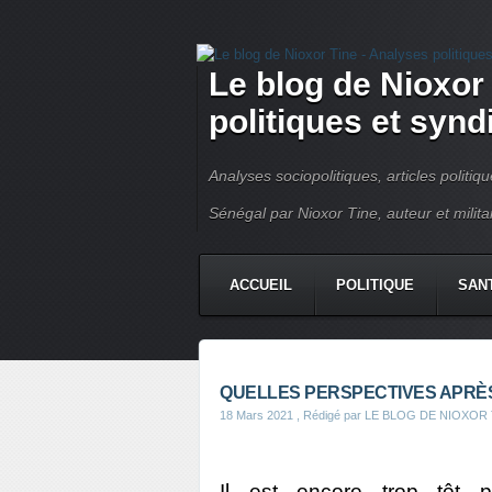
Le blog de Nioxor
politiques et syn
Analyses sociopolitiques, articles politiq
Sénégal par Nioxor Tine, auteur et milit
ACCUEIL
POLITIQUE
SAN
CHRONIQUE
CONTACT
QUELLES PERSPECTIVES APRÈS 
18 Mars 2021
, Rédigé par LE BLOG DE NIOXOR
Il est encore trop tôt 