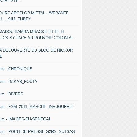
CIALISTE".
FAIRE ARCELOR MITTAL : WERANTE
U…, SIMI TUBEY
MADOU BAMBA MBACKE ET EL H.
LICK SY FACE AU POUVOIR COLONIAL.
LA DECOUVERTE DU BLOG DE NIOXOR
NE
bum - CHRONIQUE
bum - DAKAR_FOUTA
um - DIVERS
bum - FSM_2011_MARCHE_INAUGURALE
bum - IMAGES-DU-SENEGAL
bum - POINT-DE-PRESSE-G2RS_SUTSAS