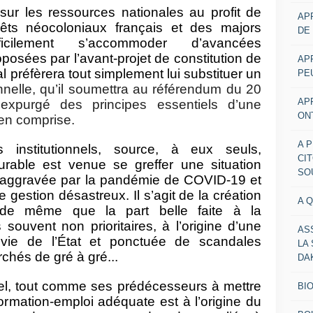
ur les ressources nationales au profit de
AP
érêts néocoloniaux français et des majors
DE
fficilement s’accommoder d’avancées
posées par l’avant-projet de constitution de
AP
l préfèrera tout simplement lui substituer un
PE
onnelle, qu’il soumettra au référendum du 20
AP
expurgé des principes essentiels d’une
ON
ien comprise.
A 
 institutionnels, source, à eux seuls,
CI
 durable est venue se greffer une situation
SO
 aggravée par la pandémie de COVID-19 et
 gestion désastreux. Il s’agit de la création
A 
es de même que la part belle faite à la
s souvent non prioritaires, à l’origine d’une
AS
vie de l’État et ponctuée de scandales
LA
rchés de gré à gré...
DA
uel, tout comme ses prédécesseurs à mettre
BI
ormation-emploi adéquate est à l’origine du