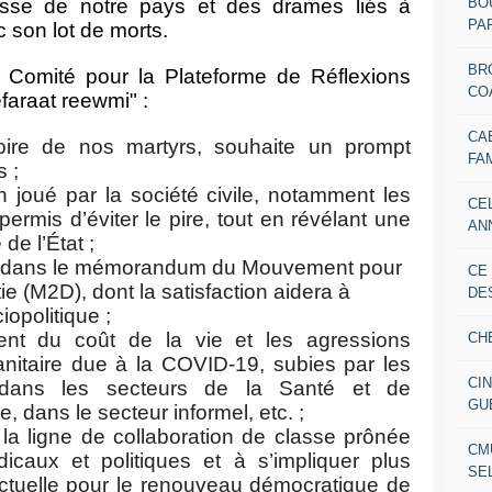
BO
sse de notre pays et des drames liés à
PAR
c son lot de morts.
BR
e Comité pour la Plateforme de Réflexions
CO
faraat reewmi" :
CA
oire de nos martyrs, souhaite un prompt
FA
 ;
n joué par la société civile, notamment les
CE
permis d’éviter le pire, tout en révélant une
AN
de l’État ;
rits dans le mémorandum du Mouvement pour
CE
e (M2D), dont la satisfaction aidera à
DE
opolitique ;
ent du coût de la vie et les agressions
CH
anitaire due à la COVID-19, subies par les
CI
t dans les secteurs de la Santé et de
GU
ie, dans le secteur informel, etc. ;
la ligne de collaboration de classe prônée
CM
dicaux et politiques et à s’impliquer plus
SE
actuelle pour le renouveau démocratique de