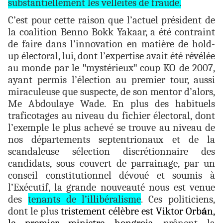
substantiellement les velléités de fraude.
C’est pour cette raison que l’actuel président de
la coalition Benno Bokk Yakaar, a été contraint
de faire dans l’innovation en matière de hold-
up électoral, lui, dont l’expertise avait été révélée
au monde par le
"
mystérieux
"
coup KO de 2007,
ayant permis l’élection au premier tour, aussi
miraculeuse que suspecte, de son mentor d’alors,
Me Abdoulaye Wade. En plus des habituels
traficotages au niveau du fichier électoral, dont
l’exemple le plus achevé se trouve au niveau de
nos départements septentrionaux et de la
scandaleuse sélection discrétionnaire des
candidats, sous couvert de parrainage, par un
conseil constitutionnel dévoué et soumis à
l’Exécutif, la grande nouveauté nous est venue
des
tenants de l’illibéralisme
. Ces politiciens,
dont le plus
tristement célèbre est Viktor Orb
á
n,