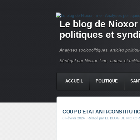
Le blog de Nioxor
politiques et syn
Analyses sociopolitiques, articles politiq
Sénégal par Nioxor Tine, auteur et milit
ACCUEIL
POLITIQUE
SAN
CHRONIQUE
CONTACT
COUP D’ETAT ANTI-CONSTITUTI
8 Février 2024
, Rédigé par LE BLOG DE NIOXOR