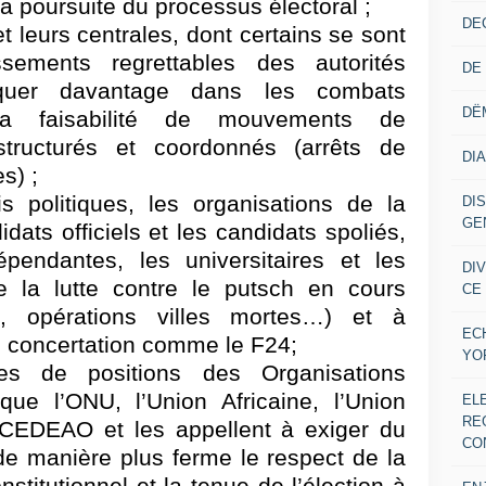
 la poursuite du processus électoral ;
DE
t leurs centrales, dont certains se sont
ements regrettables des autorités
DE
liquer davantage dans les combats
DË
 la faisabilité de mouvements de
structurés et coordonnés (arrêts de
DI
s) ;
is politiques, les organisations de la
DI
GE
idats officiels et les candidats spoliés,
épendantes, les universitaires et les
DI
dre la lutte contre le putsch en cours
CE
e, opérations villes mortes…) et à
EC
e concertation comme le F24;
YO
ses de positions des Organisations
 que l’ONU, l’Union Africaine, l’Union
EL
RE
 CEDEAO et les appellent à exiger du
CO
de manière plus ferme le respect de la