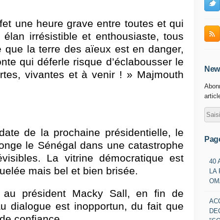
ffet une heure grave entre toutes et qui
 élan irrésistible et enthousiaste, tous
ce que la terre des aïeux est en danger,
te qui déferle risque d’éclabousser le
News
rtes, vivantes et à venir ! » Majmouth
Abonn
artic
date de la prochaine présidentielle, le
Pag
onge le Sénégal dans une catastrophe
isibles. La vitrine démocratique est
40
elée mais bel et bien brisée.
LA
OM
e au président Macky Sall, en fin de
AC
 dialogue est inopportun, du fait que
DE
 de confiance.