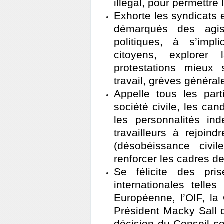
illégal, pour permettre
Exhorte les syndicats e
démarqués des agiss
politiques, à s’imp
citoyens, explorer
protestations mieux 
travail, grèves générale
Appelle tous les part
société civile, les cand
les personnalités ind
travailleurs à rejoin
(désobéissance civil
renforcer les cadres d
Se félicite des pri
internationales telles
Européenne, l’OIF, la
Président Macky Sall 