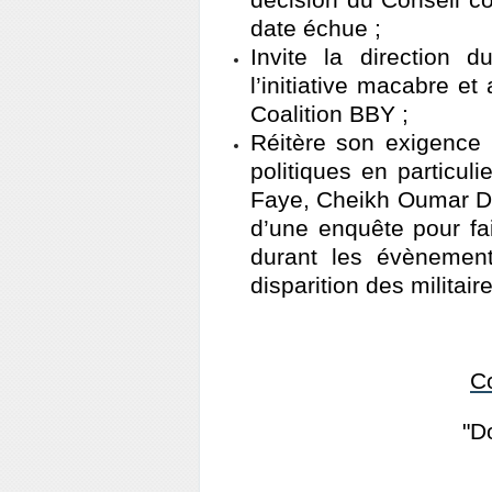
décision du Conseil con
date échue ;
Invite la direction
l’initiative macabre et
Coalition BBY ;
Réitère son exigence 
politiques en particu
Faye, Cheikh Oumar Dia
d’une enquête pour fai
durant les évènemen
disparition des militai
Co
"D