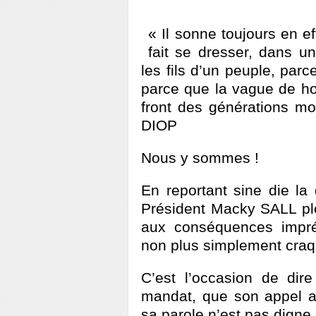
« Il sonne toujours en e
fait se dresser, dans un
les fils d’un peuple, par
parce que la vague de hon
front des générations mo
DIOP
Nous y sommes !
En reportant sine die la 
Président Macky SALL pl
aux conséquences imprév
non plus simplement craqu
C’est l’occasion de dir
mandat, que son appel au
sa parole n’est pas digne