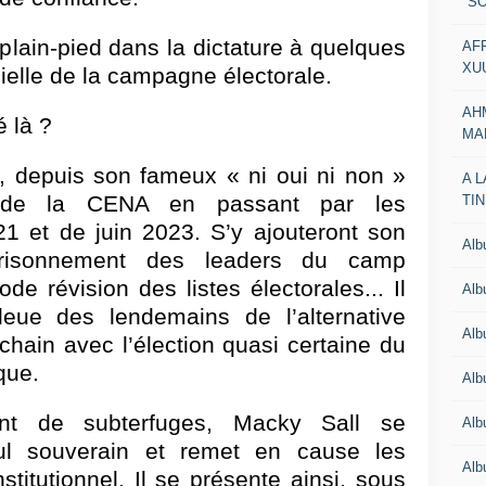
"SO
lain-pied dans la dictature à quelques
AF
XU
cielle de la campagne électorale.
AH
 là ?
MA
, depuis son fameux « ni oui ni non »
A 
on de la CENA en passant par les
TI
 et de juin 2023. S’y ajouteront son
Al
emprisonnement des leaders du camp
ode révision des listes électorales... Il
Al
eue des lendemains de l’alternative
Alb
ochain avec l’élection quasi certaine du
que.
Al
nt de subterfuges, Macky Sall se
Al
ul souverain et remet en cause les
Al
titutionnel. Il se présente ainsi, sous