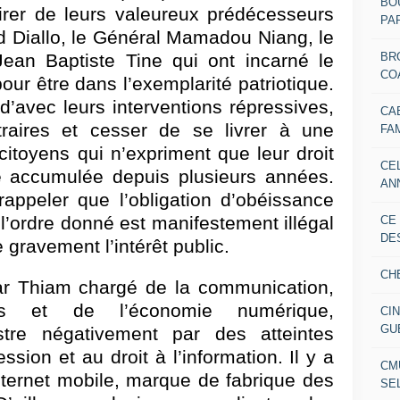
BO
pirer de leurs valeureux prédécesseurs
PAR
ed Diallo, le Général Mamadou Niang, le
BR
ean Baptiste Tine qui ont incarné le
CO
ur être dans l’exemplarité patriotique.
’avec leurs interventions répressives,
CA
bitraires et cesser de se livrer à une
FA
citoyens qui n’expriment que leur droit
CE
re accumulée depuis plusieurs années.
AN
 rappeler que l’obligation d’obéissance
 l’ordre donné est manifestement illégal
CE
DE
gravement l’intérêt public.
CH
r Thiam chargé de la communication,
ons et de l’économie numérique,
CI
GU
ustre négativement par des atteintes
ssion et au droit à l’information. Il y a
CM
nternet mobile, marque de fabrique des
SE