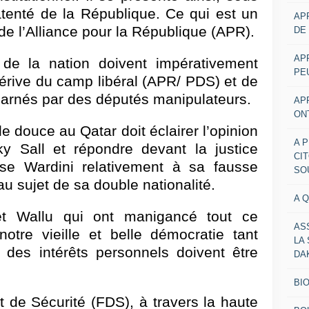
atenté de la République. Ce qui est un
AP
de l’Alliance pour la République (APR).
DE
AP
 de la nation doivent impérativement
PE
érive du camp libéral (APR/ PDS) et de
carnés par des députés manipulateurs.
AP
ON
e douce au Qatar doit éclairer l’opinion
A 
 Sall et répondre devant la justice
CI
e Wardini relativement à sa fausse
SO
au sujet de sa double nationalité.
A 
et Wallu qui ont manigancé tout ce
AS
otre vieille et belle démocratie tant
LA
 des intérêts personnels doivent être
DA
BI
 de Sécurité (FDS), à travers la haute