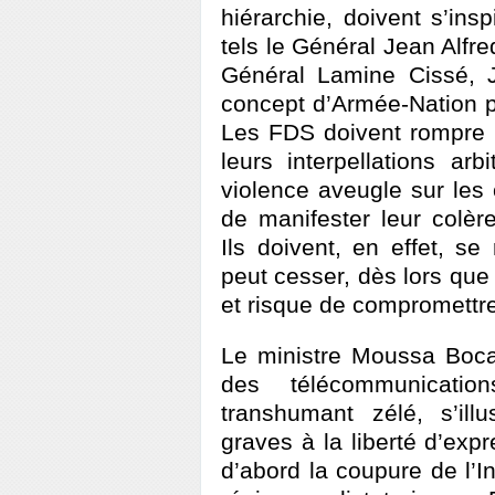
hiérarchie, doivent s’ins
tels le Général Jean Alfr
Général Lamine Cissé, J
concept d’Armée-Nation po
Les FDS doivent rompre d
leurs interpellations ar
violence aveugle sur les 
de manifester leur colè
Ils doivent, en effet, se
peut cesser, dès lors que
et risque de compromettre 
Le ministre Moussa Boca
des télécommunicati
transhumant zélé, s’ill
graves à la liberté d’expre
d’abord la coupure de l’I