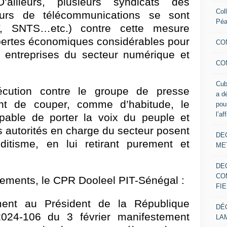
D’ailleurs, plusieurs syndicats des
Col
teurs de télécommunications se sont
Pé
, SNTS…etc.) contre cette mesure
s pertes économiques considérables pour
CO
s entreprises du secteur numérique et
CO
Cub
écution contre le groupe de presse
a d
t de couper, comme d’habitude, le
pou
l’af
able de porter la voix du peuple et
les autorités en charge du secteur posent
DE
itisme, en lui retirant purement et
ME
DE
CO
ements, le CPR Dooleel PIT-Sénégal :
FIE
ement au
Président de la République
DÉ
2024-106 du 3 février manifestement
LA