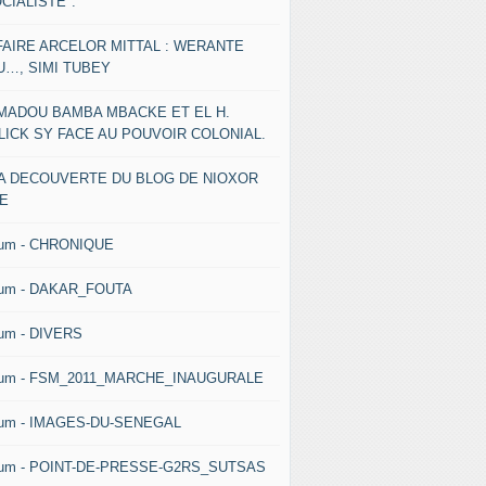
CIALISTE".
FAIRE ARCELOR MITTAL : WERANTE
U…, SIMI TUBEY
MADOU BAMBA MBACKE ET EL H.
LICK SY FACE AU POUVOIR COLONIAL.
LA DECOUVERTE DU BLOG DE NIOXOR
NE
bum - CHRONIQUE
bum - DAKAR_FOUTA
um - DIVERS
bum - FSM_2011_MARCHE_INAUGURALE
bum - IMAGES-DU-SENEGAL
bum - POINT-DE-PRESSE-G2RS_SUTSAS