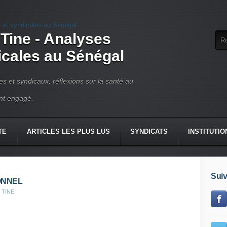
 Tine - Analyses
dicales au Sénégal
ues et syndicaux, réflexions sur la santé au
ant engagé.
TE
ARTICLES LES PLUS LUS
SYNDICATS
INSTITUTIO
Suiv
ONNEL
 TINE