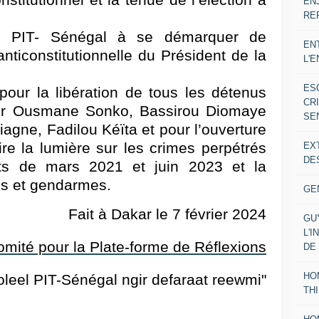
stitutionnel et la tenue de l’élection à
EN
RE
 du PIT- Sénégal à se démarquer de
EN
 anticonstitutionnelle du Président de la
L'
ES
pour la libération de tous les détenus
CR
lier Ousmane Sonko, Bassirou Diomaye
SE
gne, Fadilou Kéïta et pour l’ouverture
re la lumière sur les crimes perpétrés
EX
DE
ts de mars 2021 et juin 2023 et la
res et gendarmes.
GE
Fait à Dakar le 7 février 2024
GU
L'I
mité pour la Plate-forme de Réflexions
DE
HO
oleel PIT-Sénégal ngir defaraat reewmi"
TH