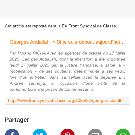
Cet article est reposté depuis
EX Front Syndical de Classe
.
Georges Abdallah: « Si je suis debout aujourd’hui, c’est parce que je lutte »
Par Roland RICHA Avec les agences de presse du 17 juillet
2025 Georges Abdallah, dont la libération a été ordonnée
jeudi 17 juillet 2025 par la justice française, a salué la «
mobilisation » de ses soutiens, déterminante à ses yeux,
lors d’un entretien dans sa cellule avec la députée LFI
Andrée Taurinya, à l’occasion d’une visite de la
parlementaire à la prison de Lannemezan o
http://www.frontsyndical-classe.org/2025/07/georges-abdallah-si-je-suis-debout-aujourd-hui-c-est-parce-que-je-lutte.html
Partager