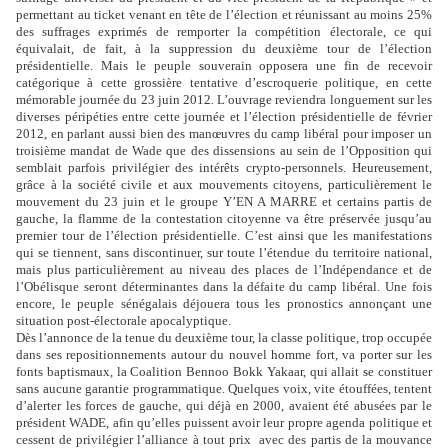
permettant au ticket venant en tête de l’élection et réunissant au moins 25%
des suffrages exprimés de remporter la compétition électorale, ce qui
équivalait, de fait, à la suppression du deuxième tour de l’élection
présidentielle. Mais le peuple souverain opposera une fin de recevoir
catégorique à cette grossière tentative d’escroquerie politique, en cette
mémorable journée du 23 juin 2012
.
L’ouvrage reviendra longuement sur les
diverses péripéties entre cette journée et l’élection présidentielle de février
2012, en parlant aussi bien des manœuvres du camp libéral pour imposer un
troisième mandat de Wade que des dissensions au sein de l’Opposition qui
semblait parfois privilégier des intérêts crypto-personnels. Heureusement,
grâce à la société civile et aux mouvements citoyens, particulièrement le
mouvement du 23 juin et le groupe Y’EN A MARRE et certains partis de
gauche, la flamme de la contestation citoyenne va être préservée jusqu’au
premier tour de l’élection présidentielle. C’est ainsi que les manifestations
qui se tiennent, sans discontinuer, sur toute l’étendue du territoire national,
mais plus particulièrement au niveau des places de l’Indépendance et de
l’Obélisque seront déterminantes dans la défaite du camp libéral. Une fois
encore, le peuple sénégalais déjouera tous les pronostics annonçant une
situation post-électorale apocalyptique.
Dès l’annonce de la tenue du deuxième tour, la classe politique, trop occupée
dans ses repositionnements autour du nouvel homme fort, va porter sur les
fonts baptismaux, la Coalition Bennoo Bokk Yakaar, qui allait se constituer
sans aucune garantie programmatique. Quelques voix, vite étouffées, tentent
d’alerter les forces de gauche, qui déjà en 2000, avaient été abusées par le
président WADE, afin qu’elles puissent avoir leur propre agenda politique et
cessent de privilégier l’alliance à tout prix avec des partis de la mouvance