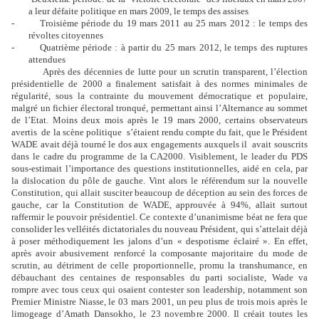
a leur défaite politique en mars 2009, le temps des assises
-
Troisième période du 19 mars 2011 au 25 mars 2012 : le temps des
révoltes citoyennes
-
Quatrième période : à partir du 25 mars 2012, le temps des ruptures
attendues
Après des décennies de lutte pour un scrutin transparent, l’élection
présidentielle de 2000 a finalement satisfait à des normes minimales de
régularité, sous la contrainte du mouvement démocratique et populaire,
malgré un fichier électoral tronqué, permettant ainsi l’Alternance au sommet
de l’Etat. Moins deux mois après le 19 mars 2000, certains observateurs
avertis de la scène politique s’étaient rendu compte du fait, que le Président
WADE avait déjà tourné le dos aux engagements auxquels il avait souscrits
dans le cadre du programme de la CA2000. Visiblement, le leader du PDS
sous-estimait l’importance des questions institutionnelles, aidé en cela, par
la dislocation du pôle de gauche. Vint alors le référendum sur la nouvelle
C
onstitution, qui allait susciter beaucoup de déception au sein des forces de
gauche, car la Constitution de WADE, approuvée à 94%, allait surtout
raffermir le pouvoir présidentiel. Ce contexte d’unanimisme béat ne fera que
consolider les velléités dictatoriales du nouveau Président, qui s’attelait déjà
à poser méthodiquement les jalons d’un « despotisme éclairé ». En effet,
après avoir abusivement renforcé la composante majoritaire du mode de
scrutin, au détriment de celle proportionnelle, promu la transhumance, en
débauchant des centaines de responsables du parti socialiste, Wade va
rompre avec tous ceux qui osaient contester son leadership, notamment son
Premier Ministre Niasse, le 03 mars 2001, un peu plus de trois mois après le
limogeage d’Amath Dansokho, le 23 novembre 2000. Il créait toutes les