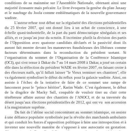
conditions de sa mainmise sur l’Assemblée Nationale, obtenant ainsi une
majorité écrasante mais précaire. Le livre évoquera la genèse du plan Jaxaay
et le naufrage du Joola comme emblématiques de la nouvelle gouvernance
wadiste.
L’auteur refuse tout débat sur la régularité des élections présidentielles
du 25 février 2007, qui ont donné lieu à un achat de conscience, à une
échelle quasi-industrielle, de la part du parti démocratique sénégalais et ses
alliés, et ce jusqu’au jour du scrutin. Il incrimine plutôt la division des partis
de l’Opposition avec quatorze candidats déclarés et la passivité dont ils
auront fait montre devant les manœuvres frauduleuses des libéraux comme
facteurs déterminants dans la reconduction du président sortant. Si
l’organisation du sommet de l’Organisation de la Conférence Islamique
(OCI), qui s'est tenue à Dakar du 7 au 14 mars 2008 à Dakar, a joué un certain
rôle dans la réélection du président WADE en février 2007, en faisant croire à
des électeurs naïfs, qu’il fallait laisser ″le Vieux terminer ses chantiers″, elle
va également symboliser le début du reflux pour la galaxie wadiste. Ainsi, on
assiste à l’échec de la tentative de faire de ce sommet une rampe de
lancement pour le ″prince héritier″, Karim Wade. C’est également, le début
de la disgrâce de Macky Sall, coupable de vouloir tirer au clair cette
ténébreuse affaire autour des chantiers de l’ANOCI, et de sa traversée du
désert jusqu’aux élections présidentielles de 2012, qui ont vu son accession
à la magistrature suprême.
Du fait de l’abîme social concomitant au sommet islamique, on assiste
à une défiance populaire symbolisée par la révolte des marchands ambulants
et qui conduit les forces d’opposition politique à faire une introspection et à
inventer une nouvelle manière de s’opposer à une autocratie en gestation.