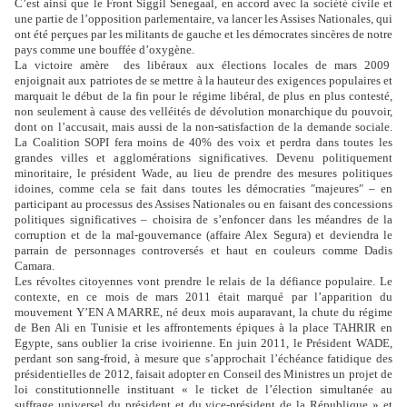
C’est ainsi que le Front Siggil Senegaal, en accord avec la société civile et
une partie de l’opposition parlementaire, va lancer les Assises Nationales, qui
ont été perçues par les militants de gauche et les démocrates sincères de notre
pays comme une bouffée d’oxygène.
La victoire amère des libéraux aux élections locales de mars 2009
enjoignait aux patriotes de se mettre à la hauteur des exigences populaires et
marquait le début de la fin pour le régime libéral, de plus en plus contesté,
non seulement à cause des velléités de dévolution monarchique du pouvoir,
dont on l’accusait, mais aussi de la non-satisfaction de la demande sociale.
La Coalition SOPI fera moins de 40% des voix et perdra dans toutes les
grandes villes et agglomérations significatives. Devenu politiquement
minoritaire, le président Wade, au lieu de prendre des mesures politiques
idoines, comme cela se fait dans toutes les démocraties ″majeures″ – en
participant au processus des Assises Nationales ou en faisant des concessions
politiques significatives – choisira de s’enfoncer dans les méandres de la
corruption et de la mal-gouvernance (affaire Alex Segura) et deviendra le
parrain de personnages controversés et haut en couleurs comme Dadis
Camara.
Les révoltes citoyennes vont prendre le relais de la défiance populaire. Le
contexte, en ce mois de mars 2011 était marqué par l’apparition du
mouvement Y’EN A MARRE, né deux mois auparavant, la chute du régime
de Ben Ali en Tunisie et les affrontements épiques à la place TAHRIR en
Egypte, sans oublier la crise ivoirienne. En juin 2011, le Président WADE,
perdant son sang-froid, à mesure que s’approchait l’échéance fatidique des
présidentielles de 2012, faisait adopter en Conseil des Ministres un projet de
loi constitutionnelle instituant « le
ticket
de l’élection simultanée au
suffrage universel du président et du vice-président de la République » et