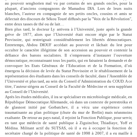
au pouvoir senghorien mal vu par certains de ses grands oncles, pour la
plupart, d’anciens compagnons de Mamadou DIA. Lors de leurs nuits
blanches, l’auteur en compagnie de ses petits oncles, cousins et amis se
délectait des discours de Sékou Touré diffusés par la ″Voix de la Révolution″,
entre deux tasses de thé ou de lait…
Bien plus tard, le docteur Ly arrivera à l’Université, juste après la grande
grève de 1977, alors que l’Université était encore régie par le Statut
Provisoire, qui restreignait considérablement les libertés démocratiques.
Entretemps, Abdou DIOUF accédait au pouvoir et lâchait du lest pour
occulter le caractère illégitime de son accession au pouvoir et contenir la
défiance des barons socialistes. Il s’empressera d’instaurer l’ouverture
démocratique, reconnaissant tous les partis, qui en faisaient la demande et de
convoquer les Etats Généraux de l’Education et de la Formation, d’où
émergera la décision de levée du Statut Provisoire et le rétablissement de la
représentation des étudiants dans les conseils de faculté, dans l’Assemblée de
l’Université et plus tard, au sein du Conseil d’Administration du COUD. A ce
titre, l’auteur siègera au Conseil de la Faculté de Médecine et sera suppléant
au Conseil de l’Université.
Après les études médicales, il ira se spécialiser en microbiologie médicale, en
République Démocratique Allemande, où dans un contexte de perestroïka et
de glasnost initié par Gorbatchev, il a vécu une expérience certes
traumatisante au plan politique (chute du mur de Berlin) mais néanmoins
exaltante. De retour au pays natal, il rejoint la Fonction Publique, pour servir,
en tant que médecin de santé publique à Ziguinchor, Thiadiaye, Yoff et
Médina. Militant actif du SUTSAS, où il a eu à occuper la fonction de
secrétaire chargé de la politique de santé de 1998 à 2007, il a eu maille à