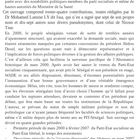
partir avec des notabilités politiques membres du parti socialiste et même de
hautes autorités du Ministère de la Santé.
Cet ouvrage comprend trente-quatre contributions, toutes rédigées par le
Dr Mohamed Lamine LY dit Issa, qui n’en a signé que sept de son propre
nom et dix-sept autres sous divers pseudonymes, dont celui de Nioxor
Tine.
En 2000, le peuple sénégalais venait de sortir de terribles années
d’ajustement structurel, qui avaient exacerbé la demande sociale, mais qui
étaient néanmoins marquées par certaines concessions du président Abdou
Diouf, sur les questions ayant trait à démocratie représentative et à
l’implication de forces politiques diverses à la gestion des affaires publiques.
C’est d’ailleurs cela qui facilitera la survenue pacifique de l’Alternance
historique de mars 2000. Après avoir fait sauter le verrou du Parti-Etat
socialiste cinquantenaire, qui avait pris le Sénégal et son président en otage,
WADE et ses alliés disposaient, désormais, d’énormes potentialités pour
l’instauration d’une bonne gouvernance et d’une véritable émergence
économique. Hélas, très vite, tous les hommes de raison se rendirent compte,
que les électeurs sénégalais loin d’avoir choisi l’homme qu’il fallait pour
conduire les ruptures attendues, devaient se contenter d’un président par
défaut, qui fera main basse sur toutes les institutions de la République.
L’auteur, se prévaut du statut de simple militant politique et non de
politologue car n’ayant jamais fréquenté les facultés de sciences politiques,
même s’il milite depuis plus de trente ans au PIT-Sénégal.
Son ouvrage est
divisé en quatre grandes
périodes
:
-
Première période de mars 2000 à février 2007: du Parti-Etat socialiste au
Parti-Etat libéral, le temps des reniements
-
Deuxième période: de la ″victoire électorale″ des libéraux en mars 2007