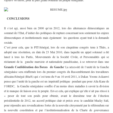
rupture véritable,
pour le plus grand bonheur du peuple sénégalais.
CONCLUSIONS
Il s’est agi, aussi bien en 2000 qu’en 2012, lors des alternances démocratiques au
sommet de l’Etat, d’initier des politiques de rupture concernant non seulement les enjeux
démocratiques et institutionnels mais également les questions ayant trait à la demande
sociale.
C’est pour cela, que le PIT-Sénégal, lors de son cinquième congrès tenu à Thiès, a
adopté une résolution, en date du 23 Mai 2010, dans laquelle un appel solennel a été
lancé à tous les Partis, Mouvements de la Société Civile, et Personnalités qui se
réclament de la gauche marxiste et nationaliste panafricaine, à se retrouver dans une
.
Grande Confédération des Forces de Gauche
La nécessité de l’unité de la Gauche
sénégalaise sera réaffirmée lors du premier congrès du Rassemblement des travailleurs
africains/Sénégal (Rta/S) qui s’est tenu du 9 au 10 avril 2011, à Dakar. Yoonu Askanwi
pense que l’unité de la gauche est un impératif politique pendant que pour Alla Kane de
l’ORDC, la Gauche sénégalaise souffre d’au moins deux maladies à savoir la division
et le manque de liaison avec le peuple. Est-ce cela, qui explique qu’elle n’ait pas réussi à
« peser de tout son poids pour obtenir, avant le deuxième tour de l’élection
présidentielle de 2012, un accord politique clair et précis avec le candidat Macky Sall,
pour répondre aux revendications fortes de la nouvelle citoyenneté par le référendum sur
la nouvelle constitution et par l’institutionnalisation de la Charte de gouvernance