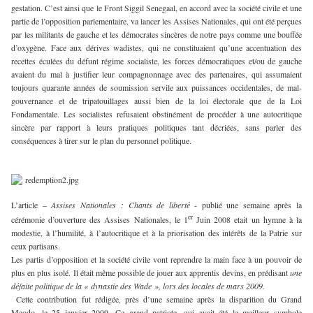
gestation. C’est ainsi que le Front Siggil Senegaal, en accord avec la société civile et une
partie de l’opposition parlementaire, va lancer les Assises Nationales, qui ont été perçues
par les militants de gauche et les démocrates sincères de notre pays comme une bouffée
d’oxygène. Face aux dérives wadistes, qui ne constituaient qu’une accentuation des
recettes éculées du défunt régime socialiste, les forces démocratiques et/ou de gauche
avaient du mal à justifier leur compagnonnage avec des partenaires, qui assumaient
toujours quarante années de soumission servile aux puissances occidentales, de mal-
gouvernance et de tripatouillages aussi bien de la loi électorale que de la Loi
Fondamentale. Les socialistes refusaient obstinément de procéder à une autocritique
sincère par rapport à leurs pratiques politiques tant décriées, sans parler des
conséquences à tirer sur le plan du personnel politique.
L’article –
Assises Nationales : Chants de liberté
- publié une semaine après la
er
cérémonie d’ouverture des Assises Nationales, le 1
Juin 2008 etait un hymne à la
modestie, à l’humilité, à l’autocritique et à la priorisation des intérêts de la Patrie sur
ceux partisans.
Les partis d’opposition et la société civile vont reprendre la main face à un pouvoir de
plus en plus isolé. Il était même possible de jouer aux apprentis devins, en prédisant
une
défaite politique de la « dynastie des Wade », lors des locales de mars 2009.
Cette contribution fut rédigée
,
près d’une semaine après la disparition du Grand
Maodo, le 25 janvier 2009. Ce grand patriote, qui avait été le meilleur symbole