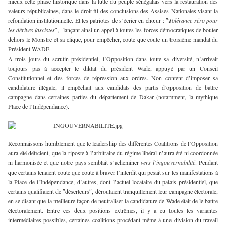
mieux cette phase historique dans la lutte du peuple sénégalais vers la restauration des
valeurs républicaines, dans le droit fil des conclusions des Assises Nationales visant la
refondation institutionnelle. Et les patriotes de s’écrier en chœur : ″
Tolérance zéro pour
les dérives fascistes
″, lançant ainsi un appel à toutes les forces démocratiques de bouter
dehors le Monstre et sa clique, pour empêcher, coûte que coûte un troisième mandat du
Président WADE.
A trois jours du scrutin présidentiel, l’Opposition dans toute sa diversité, n’arrivait
toujours pas à accepter le diktat du président Wade, appuyé par un Conseil
Constitutionnel et des forces de répression aux ordres. Non content d’imposer sa
candidature illégale, il empêchait aux candidats des partis d’opposition de battre
campagne dans certaines parties du département de Dakar (notamment, la mythique
Place de l’Indépendance).
Reconnaissons humblement que le leadership des différentes Coalitions de l’Opposition
aura été déficient, que la riposte à l’arbitraire du régime libéral n’aura été ni coordonnée
ni harmonisée et que notre pays semblait s’acheminer
vers l’ingouvernabilité
. Pendant
que certains tenaient coûte que coûte à braver l’interdit qui pesait sur les manifestations à
la Place de l’Indépendance, d’autres, dont l’actuel locataire du palais présidentiel, que
certains qualifiaient de ″déserteurs″, déroulaient tranquillement leur campagne électorale,
en se disant que la meilleure façon de neutraliser la candidature de Wade était de le battre
électoralement. Entre ces deux positions extrêmes, il y a eu toutes les variantes
intermédiaires possibles, certaines coalitions procédant même à une division du travail