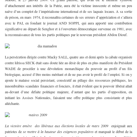
d’attachement aux intérêts de la Patrie, aura été la victime innocente et même un peu
naïve d’un complot de l’impérialisme international et de ses laquais locaux. A sa sortie
de prison, en mars 1974, il reconnaîtra certaines de ses erreurs d’appréciation et s’alliera
avec le PAI, en fondant le journal AND SOPPI, qui aura apporté une contribution
significative au départ de Senghor et à l’ouverture démocratique survenue en 1981, avec
la reconnaissance de tous les partis politiques par le nouveau président Abdou Diouf.
La persécution dirigée contre Macky SALL, quatre ans et demi après la cabale organisée
contre Idrissa SECK était sans doute liée au désir de plus en plus manifeste du Président
WADE de procéder à une dévolution monarchique du pouvoir au profit d’un fils
biologique, accusé d’être moins méritant et de ne pas avoir le profil de l’emploi. Si on y
ajoute le malaise social persistant, consécutif au pillage des ressources publiques, les
innombrables scandales financiers et fonciers, il était évident que le pouvoir libéral allait
au-devant d’une défaite politique majeure, d’autant que les partis d’opposition, en
initiant les Assises Nationales, faisaient une offre politique plus consistante et plus
alléchante.
La victoire amère des libéraux aux élections locales de mars 2009
enjoignait aux
patriotes de
se mettre à la hauteur des exigences populaires
et marquait le début de la