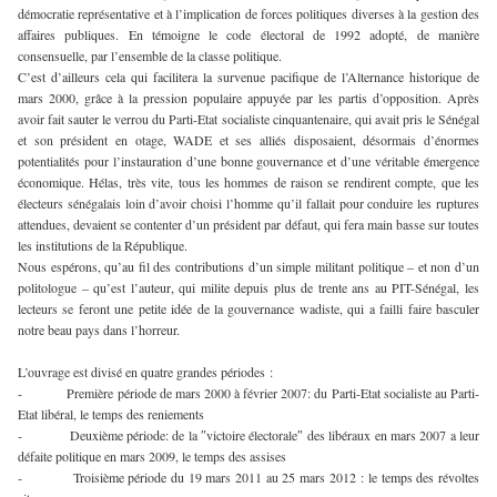
démocratie représentative et à l’implication de forces politiques diverses à la gestion des
affaires publiques. En témoigne le code électoral de 1992 adopté, de manière
consensuelle, par l’ensemble de la classe politique.
C’est d’ailleurs cela qui facilitera la survenue pacifique de l’Alternance historique de
mars 2000, grâce à la pression populaire appuyée par les partis d’opposition. Après
avoir fait sauter le verrou du Parti-Etat socialiste cinquantenaire, qui avait pris le Sénégal
et son président en otage, WADE et ses alliés disposaient, désormais d’énormes
potentialités pour l’instauration d’une bonne gouvernance et d’une véritable émergence
économique. Hélas, très vite, tous les hommes de raison se rendirent compte, que les
électeurs sénégalais loin d’avoir choisi l’homme qu’il fallait pour conduire les ruptures
attendues, devaient se contenter d’un président par défaut, qui fera main basse sur toutes
les institutions de la République.
Nous espérons, qu’au fil des contributions d’un simple militant politique – et non d’un
politologue – qu’est l’auteur, qui milite depuis plus de trente ans au PIT-Sénégal, les
lecteurs se feront une petite idée de la gouvernance wadiste, qui a failli faire basculer
notre beau pays dans l’horreur.
L’ouvrage est divisé en quatre grandes périodes :
- Première période de mars 2000 à février 2007: du Parti-Etat socialiste au Parti-
Etat libéral, le temps des reniements
- Deuxième période: de la ″victoire électorale″ des libéraux en mars 2007 a leur
défaite politique en mars 2009, le temps des assises
- Troisième période du 19 mars 2011 au 25 mars 2012 : le temps des révoltes