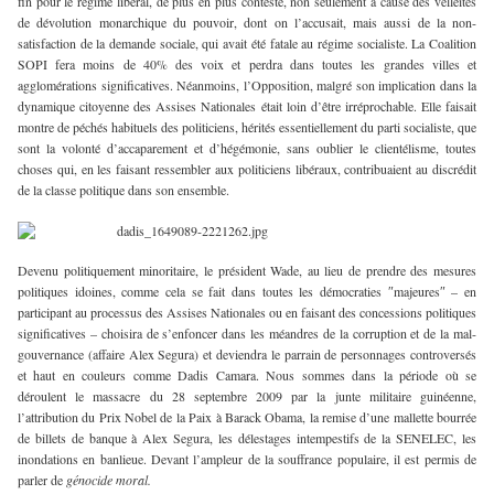
fin pour le régime libéral, de plus en plus contesté, non seulement à cause des velléités
de dévolution monarchique du pouvoir, dont on l’accusait, mais aussi de la non-
satisfaction de la demande sociale, qui avait été fatale au régime socialiste. La Coalition
SOPI fera moins de 40% des voix et perdra dans toutes les grandes villes et
agglomérations significatives. Néanmoins, l’Opposition, malgré son implication dans la
dynamique citoyenne des Assises Nationales était loin d’être irréprochable. Elle faisait
montre de péchés habituels des politiciens, hérités essentiellement du parti socialiste, que
sont la volonté d’accaparement et d’hégémonie, sans oublier le clientélisme, toutes
choses qui, en les faisant ressembler aux politiciens libéraux, contribuaient au discrédit
de la classe politique dans son ensemble.
Devenu politiquement minoritaire, le président Wade, au lieu de prendre des mesures
politiques idoines, comme cela se fait dans toutes les démocraties ″majeures″ – en
participant au processus des Assises Nationales ou en faisant des concessions politiques
significatives – choisira de s’enfoncer dans les méandres de la corruption et de la mal-
gouvernance (affaire Alex Segura) et deviendra le parrain de personnages controversés
et haut en couleurs comme Dadis Camara. Nous sommes dans la période où se
déroulent le massacre du 28 septembre 2009 par la junte militaire guinéenne,
l’attribution du Prix Nobel de la Paix à Barack Obama, la remise d’une mallette bourrée
de billets de banque à Alex Segura, les délestages intempestifs de la SENELEC, les
inondations en banlieue. Devant l’ampleur de la souffrance populaire, il est permis de
parler de
génocide moral.