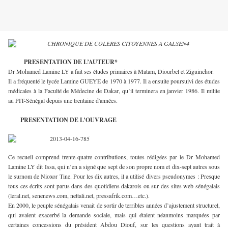
PRESENTATION DE L’AUTEUR*
Dr Mohamed Lamine LY a fait ses études primaires à Matam, Diourbel et Ziguinchor.
Il a fréquenté le lycée Lamine GUEYE de 1970 à 1977. Il a ensuite poursuivi des études
médicales à la Faculté de Médecine de Dakar, qu’il terminera en janvier 1986. Il milite
au PIT-Sénégal depuis une trentaine d'années.
PRESENTATION DE L’OUVRAGE
Ce recueil comprend trente-quatre contributions, toutes rédigées par le Dr Mohamed
Lamine LY dit Issa, qui n’en a signé que sept de son propre nom et dix-sept autres sous
le surnom de Nioxor Tine. Pour les dix autres, il a utilisé divers pseudonymes : Presque
tous ces écrits sont parus dans des quotidiens dakarois ou sur des sites web sénégalais
(leral.net, senenews.com, nettali.net, pressafrik.com…etc.).
En 2000, le peuple sénégalais venait de sortir de terribles années d’ajustement structurel,
qui avaient exacerbé la demande sociale, mais qui étaient néanmoins marquées par
certaines concessions du président Abdou Diouf, sur les questions ayant trait à