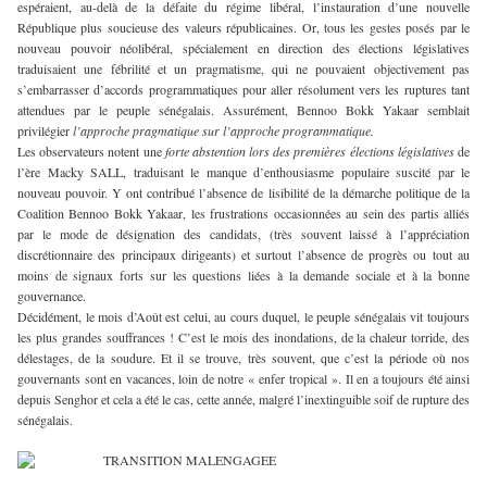
espéraient, au-delà de la défaite du régime libéral, l’instauration d’une nouvelle
République plus soucieuse des valeurs républicaines. Or, tous les gestes posés par le
nouveau pouvoir néolibéral, spécialement en direction des élections législatives
traduisaient une fébrilité et un pragmatisme, qui ne pouvaient objectivement pas
s’embarrasser d’accords programmatiques pour aller résolument vers les ruptures tant
attendues par le peuple sénégalais. Assurément, Bennoo Bokk Yakaar semblait
privilégier
l’approche pragmatique sur l’approche programmatique.
Les observateurs notent une
forte abstention lors des premières élections législatives
de
l’ère Macky SALL, traduisant le manque d’enthousiasme populaire suscité par le
nouveau pouvoir. Y ont contribué l’absence de lisibilité de la démarche politique de la
Coalition Bennoo Bokk Yakaar, les frustrations occasionnées au sein des partis alliés
par le mode de désignation des candidats, (très souvent laissé à l’appréciation
discrétionnaire des principaux dirigeants) et surtout l’absence de progrès ou tout au
moins de signaux forts sur les questions liées à la demande sociale et à la bonne
gouvernance.
Décidément, le mois d’Août est celui, au cours duquel, le peuple sénégalais vit toujours
les plus grandes souffrances ! C’est le mois des inondations, de la chaleur torride, des
délestages, de la soudure. Et il se trouve, très souvent, que c’est la période où nos
gouvernants sont en vacances, loin de notre « enfer tropical ». Il en a toujours été ainsi
depuis Senghor et cela a été le cas, cette année, malgré l’inextinguible soif de rupture des
sénégalais.