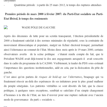
citoyennes
- Quatrième période : à partir du 25 mars 2012, le temps des ruptures attendues
Première période de mars 2000 à février 2007: du Parti-Etat socialiste au Parti-
Etat libéral, le temps des reniements
Après des décennies de lutte pour un scrutin transparent, l’élection présidentielle de
2000 a finalement satisfait à des normes minimales de régularité, sous la contrainte du
mouvement démocratique et populaire, malgré un fichier électoral tronqué, permettant
ainsi l’Alternance au sommet de l’Etat. Moins deux mois après le 19 mars 2000, certains
observateurs avertis de la scène politique s’étaient rendu compte du fait, que le
Président WADE avait déjà tourné le dos aux engagements auxquels il avait souscrits
dans le cadre du programme de la CA2000. Visiblement, le leader du PDS sous-estimait
l’importance des questions institutionnelles, aidé en cela, par la dislocation du pôle de
gauche.
C’est ainsi qu’on parlera de
risques de hold-up sur l’alternance
,
braquage qui va
finalement réussir au-delà des espérances de ses initiateurs pour le plus grand malheur
du peuple sénégalais. Les patriotes véritables se sont désolés du fait, que la classe
politique, à quelques rares exceptions, semblait se satisfaire d’un simple changement
d’hommes à la tête de l’Etat, au lieu d’œuvrer pour une rupture radicale avec l’ancien
mode de gouvernance du parti « socialiste ».