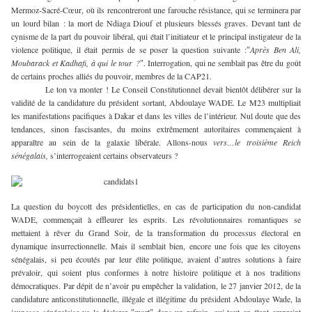
Mermoz-Sacré-Cœur, où ils rencontreront une farouche résistance, qui se terminera par
un lourd bilan : la mort de Ndiaga Diouf et plusieurs blessés graves. Devant tant de
cynisme de la part du pouvoir libéral, qui était l’initiateur et le principal instigateur de la
violence politique, il était permis de se poser la question suivante :″
Après Ben Ali,
Moubarack et Kadhafi, à qui le tour ?
″. Interrogation, qui ne semblait pas être du goût
de certains proches alliés du pouvoir, membres de la CAP21.
Le ton va monter ! Le Conseil Constitutionnel devait bientôt délibérer sur la
validité de la candidature du président sortant, Abdoulaye WADE. Le M23 multipliait
les manifestations pacifiques à Dakar et dans les villes de l’intérieur. Nul doute que des
tendances, sinon fascisantes, du moins extrêmement autoritaires commençaient à
apparaître au sein de la galaxie libérale. Allons-nous
vers…le troisième Reich
sénégalais,
s’interrogeaient certains observateurs ?
La question du boycott des présidentielles, en cas de participation du non-candidat
WADE, commençait à effleurer les esprits. Les révolutionnaires romantiques se
mettaient à rêver du Grand Soir, de la transformation du processus électoral en
dynamique insurrectionnelle. Mais il semblait bien, encore une fois que les citoyens
sénégalais, si peu écoutés par leur élite politique, avaient d’autres solutions à faire
prévaloir, qui soient plus conformes à notre histoire politique et à nos traditions
démocratiques. Par dépit de n’avoir pu empêcher la validation, le 27 janvier 2012, de la
candidature anticonstitutionnelle, illégale et illégitime du président Abdoulaye Wade, la