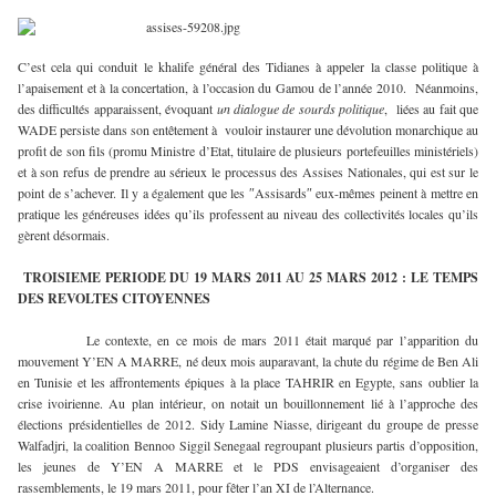
C’est cela qui conduit le khalife général des Tidianes à appeler la classe politique à
l’apaisement et à la concertation, à l’occasion du Gamou de l’année 2010. Néanmoins,
des difficultés apparaissent, évoquant
un dialogue de sourds politique
, liées au fait que
WADE persiste dans son entêtement à vouloir instaurer une dévolution monarchique au
profit de son fils (promu Ministre d’Etat, titulaire de plusieurs portefeuilles ministériels)
et à son refus de prendre au sérieux le processus des Assises Nationales, qui est sur le
point de s’achever. Il y a également que les ″Assisards″ eux-mêmes peinent à mettre en
pratique les généreuses idées qu’ils professent au niveau des collectivités locales qu’ils
gèrent désormais.
TROISIEME PERIODE DU 19 MARS 2011 AU 25 MARS 2012 : LE TEMPS
DES REVOLTES CITOYENNES
Le contexte, en ce mois de mars 2011 était marqué par l’apparition du
mouvement Y’EN A MARRE, né deux mois auparavant, la chute du régime de Ben Ali
en Tunisie et les affrontements épiques à la place TAHRIR en Egypte, sans oublier la
crise ivoirienne. Au plan intérieur, on notait un bouillonnement lié à l’approche des
élections présidentielles de 2012. Sidy Lamine Niasse, dirigeant du groupe de presse
Walfadjri, la coalition Bennoo Siggil Senegaal regroupant plusieurs partis d’opposition,
les jeunes de Y’EN A MARRE et le PDS envisageaient d’organiser des
rassemblements, le 19 mars 2011, pour fêter l’an XI de l’Alternance.