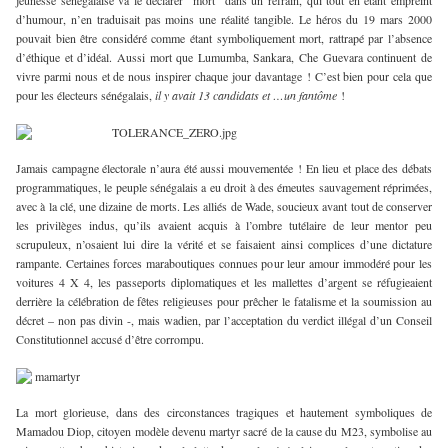
jeunesse sénégalaise va le déclarer ″mort″ dans un refrain, qui tout en étant empreint
d’humour, n’en traduisait pas moins une réalité tangible. Le héros du 19 mars 2000
pouvait bien être considéré comme étant symboliquement mort, rattrapé par l’absence
d’éthique et d’idéal. Aussi mort que Lumumba, Sankara, Che Guevara continuent de
vivre parmi nous et de nous inspirer chaque jour davantage ! C’est bien pour cela que
pour les électeurs sénégalais,
il y avait 13 candidats et …un fantôme
!
Jamais campagne électorale n’aura été aussi mouvementée ! En lieu et place des débats
programmatiques, le peuple sénégalais a eu droit à des émeutes sauvagement réprimées,
avec à la clé, une dizaine de morts. Les alliés de Wade, soucieux avant tout de conserver
les privilèges indus, qu’ils avaient acquis à l’ombre tutélaire de leur mentor peu
scrupuleux, n’osaient lui dire la vérité et se faisaient ainsi complices d’une dictature
rampante. Certaines forces maraboutiques connues pour leur amour immodéré pour les
voitures 4 X 4, les passeports diplomatiques et les mallettes d’argent se réfugieaient
derrière la célébration de fêtes religieuses pour prêcher le fatalisme et la soumission au
décret – non pas divin -, mais wadien, par l’acceptation du verdict illégal d’un Conseil
Constitutionnel accusé d’être corrompu.
La mort glorieuse, dans des circonstances tragiques et hautement symboliques de
Mamadou Diop, citoyen modèle devenu martyr sacré de la cause du M23, symbolise au