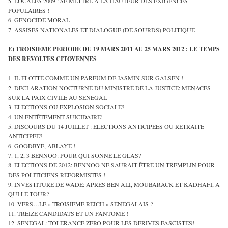
5. LOCALES 2009 : SE METTRE A LA HAUTEUR DES EXIGENCES
POPULAIRES !
6. GENOCIDE MORAL
7. ASSISES NATIONALES ET DIALOGUE (DE SOURDS) POLITIQUE
E) TROISIEME PERIODE DU 19 MARS 2011 AU 25 MARS 2012 : LE TEMPS
DES REVOLTES CITOYENNES
1. IL FLOTTE COMME UN PARFUM DE JASMIN SUR GALSEN !
2. DECLARATION NOCTURNE DU MINISTRE DE LA JUSTICE: MENACES
SUR LA PAIX CIVILE AU SENEGAL
3. ELECTIONS OU EXPLOSION SOCIALE?
4. UN ENTÊTEMENT SUICIDAIRE!
5. DISCOURS DU 14 JUILLET : ELECTIONS ANTICIPEES OU RETRAITE
ANTICIPEE?
6. GOODBYE, ABLAYE !
7. 1, 2, 3 BENNOO: POUR QUI SONNE LE GLAS?
8. ELECTIONS DE 2012: BENNOO NE SAURAIT ÊTRE UN TREMPLIN POUR
DES POLITICIENS REFORMISTES !
9. INVESTITURE DE WADE: APRES BEN ALI, MOUBARACK ET KADHAFI, A
QUI LE TOUR?
10. VERS…LE « TROISIEME REICH » SENEGALAIS ?
11. TREIZE CANDIDATS ET UN FANTÔME !
12. SENEGAL: TOLERANCE ZERO POUR LES DERIVES FASCISTES!