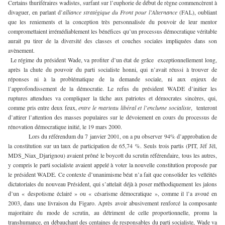
Certains thuriféraires wadistes, surfant sur l’euphorie de début de règne commencèrent à
divaguer, en parlant d’
alliance stratégique du Front pour l’Alternance
(FAL), oubliant
que les reniements et la conception très personnalisée du pouvoir de leur mentor
compromettaient irrémédiablement les bénéfices qu’un processus démocratique véritable
aurait pu tirer de la diversité des classes et couches sociales impliquées dans son
avènement.
Le régime du président Wade, va profiter d’un état de grâce exceptionnellement long,
après la chute du pouvoir du parti socialiste honni, qui n’avait réussi à trouver de
réponses ni à la problématique de la demande sociale, ni aux enjeux de
l’approfondissement de la démocratie. Le refus du président WADE d’initier les
ruptures attendues va compliquer la tâche aux patriotes et démocrates sincères, qui,
comme pris entre deux feux,
entre le marteau libéral et l’enclume socialiste
, tenteront
d’attirer l’attention des masses populaires sur le dévoiement en cours du processus de
rénovation démocratique initié, le 19 mars 2000.
Lors du référendum du 7 janvier 2001, on a pu observer 94% d’approbation de
la constitution sur un taux de participation de 65,74 %. Seuls trois partis (PIT, Jëf Jël,
MDS_Niax_Djarignou) avaient prôné le boycott du scrutin référendaire, tous les autres,
y compris le parti socialiste avaient appelé à voter la nouvelle constitution proposée par
le président WADE. Ce contexte d’unanimisme béat n’a fait que consolider les velléités
dictatoriales du nouveau Président, qui s’attelait déjà à poser méthodiquement les jalons
d’un « despotisme éclairé » ou « césarisme démocratique », comme il l’a avoué en
2003, dans une livraison du Figaro. Après avoir abusivement renforcé la composante
majoritaire du mode de scrutin, au détriment de celle proportionnelle, promu la
transhumance, en débauchant des centaines de responsables du parti socialiste, Wade va