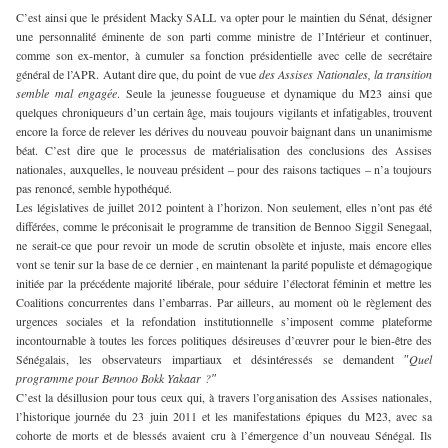
C’est ainsi que le président Macky SALL va opter pour le maintien du Sénat, désigner
une personnalité éminente de son parti comme ministre de l’Intérieur et continuer,
comme son ex-mentor, à cumuler sa fonction présidentielle avec celle de secrétaire
général de l’APR. Autant dire que, du point de vue
des Assises Nationales, la transition
semble mal engagée
. Seule la jeunesse fougueuse et dynamique du M23 ainsi que
quelques chroniqueurs d’un certain âge, mais toujours vigilants et infatigables, trouvent
encore la force de relever les dérives du nouveau pouvoir baignant dans un unanimisme
béat. C’est dire que le processus de matérialisation des conclusions des Assises
nationales, auxquelles, le nouveau président – pour des raisons tactiques – n’a toujours
pas renoncé, semble hypothéqué.
Les législatives de juillet 2012 pointent à l’horizon. Non seulement, elles n’ont pas été
différées, comme le préconisait le programme de transition de Bennoo Siggil Senegaal,
ne serait-ce que pour revoir un mode de scrutin obsolète et injuste, mais encore elles
vont se tenir sur la base de ce dernier , en maintenant la parité populiste et démagogique
initiée par la précédente majorité libérale, pour séduire l’électorat féminin et mettre les
Coalitions concurrentes dans l’embarras. Par ailleurs, au moment où le règlement des
urgences sociales et la refondation institutionnelle s’imposent comme plateforme
incontournable à toutes les forces politiques désireuses d’œuvrer pour le bien-être des
Sénégalais, les observateurs impartiaux et désintéressés se demandent ″
Quel
programme pour Bennoo Bokk Yakaar ?″
C’est la désillusion pour tous ceux qui, à travers l’organisation des Assises nationales,
l’historique journée du 23 juin 2011 et les manifestations épiques du M23, avec sa
cohorte de morts et de blessés avaient cru à l’émergence d’un nouveau Sénégal. Ils