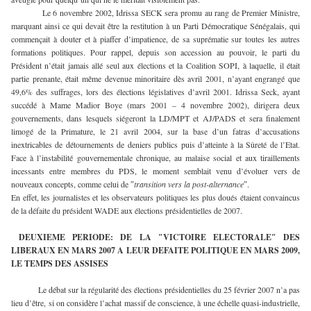
Le 6 novembre 2002, Idrissa SECK sera promu au rang de Premier Ministre,
marquant ainsi ce qui devait être la restitution à un Parti Démocratique Sénégalais, qui
commençait à douter et à piaffer d’impatience, de sa suprématie sur toutes les autres
formations politiques. Pour rappel, depuis son accession au pouvoir, le parti du
Président n’était jamais allé seul aux élections et la Coalition SOPI, à laquelle, il était
partie prenante, était même devenue minoritaire dès avril 2001, n’ayant engrangé que
49,6% des suffrages, lors des élections législatives d’avril 2001. Idrissa Seck, ayant
succédé à Mame Madior Boye (mars 2001 – 4 novembre 2002), dirigera deux
gouvernements, dans lesquels siégeront la LD/MPT et AJ/PADS et sera finalement
limogé de la Primature, le 21 avril 2004, sur la base d’un fatras d’accusations
inextricables de détournements de deniers publics puis d’atteinte à la Sûreté de l’Etat.
Face à l’instabilité gouvernementale chronique, au malaise social et aux tiraillements
incessants entre membres du PDS, le moment semblait venu d’évoluer vers de
nouveaux concepts, comme celui de ″
transition vers la post-alternance
″.
En effet, les journalistes et les observateurs politiques les plus doués étaient convaincus
de la défaite du président WADE aux élections présidentielles de 2007.
DEUXIEME PERIODE: DE LA ″VICTOIRE ELECTORALE″ DES
LIBERAUX EN MARS 2007 A LEUR DEFAITE POLITIQUE EN MARS 2009,
LE TEMPS DES ASSISES
Le débat sur la régularité des élections présidentielles du 25 février 2007 n’a pas
lieu d’être, si on considère l’achat massif de conscience, à une échelle quasi-industrielle,