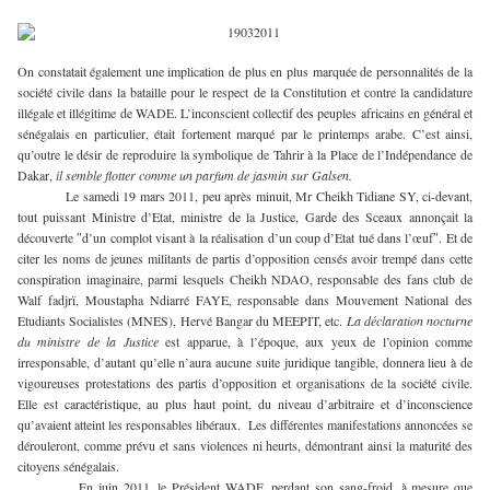
On constatait également une implication de plus en plus marquée de personnalités de la
société civile dans la bataille pour le respect de la Constitution et contre la candidature
illégale et illégitime de WADE. L’inconscient collectif des peuples africains en général et
sénégalais en particulier, était fortement marqué par le printemps arabe. C’est ainsi,
qu’outre le désir de reproduire la symbolique de Tahrir à la Place de l’Indépendance de
Dakar,
il semble flotter comme un parfum de jasmin sur Galsen.
Le samedi 19 mars 2011, peu après minuit, Mr Cheikh Tidiane SY, ci-devant,
tout puissant Ministre d’Etat, ministre de la Justice, Garde des Sceaux annonçait la
découverte ″d’un complot visant à la réalisation d’un coup d’Etat tué dans l’œuf″. Et de
citer les noms de jeunes militants de partis d’opposition censés avoir trempé dans cette
conspiration imaginaire, parmi lesquels Cheikh NDAO, responsable des fans club de
Walf fadjrï, Moustapha Ndiarré FAYE, responsable dans Mouvement National des
Etudiants Socialistes (MNES), Hervé Bangar du MEEPIT, etc.
La déclaration nocturne
du ministre de la Justice
est apparue, à l’époque, aux yeux de l’opinion comme
irresponsable, d’autant qu’elle n’aura aucune suite juridique tangible, donnera lieu à de
vigoureuses protestations des partis d’opposition et organisations de la société civile.
Elle est caractéristique, au plus haut point, du niveau d’arbitraire et d’inconscience
qu’avaient atteint les responsables libéraux. Les différentes manifestations annoncées se
dérouleront, comme prévu et sans violences ni heurts, démontrant ainsi la maturité des
citoyens sénégalais.
En juin 2011, le Président WADE, perdant son sang-froid, à mesure que