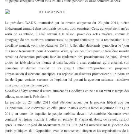
du peuple sénégalais devant tous les abus subis pendant les onze dernières années.
Le président WADE, traumatisé par la révolte citoyenne du 23 juin 2011, s’était
littéralement emmuré dans son palais pendant trois semaines. Ceux qui espéraient, qu’au
sortir de sa retraite, il allait revenir à la raison, poser des actes majeurs, comme le
limogeage de ses ministres controversés, sa propre démission ou la renonciation à un
troisième mandat, vont vite déchanter. Ce 14 juillet allait désormais symboliser le ″jour
du Grand Reniement″ pour Abdoulaye Wade, qui en postulant pour un troisième mandat
reniait sa déclaration publique faite au lendemain des présidentielles de 2007, devant
toutes les télévisions du monde et dans laquelle il avait confirmé, qu’il entamait son
deuxième et dernier mandat. Il ira jusqu’à défier l’Opposition, en proposant
l’organisation d’élections anticipées. En réponse au discours provocateur d’un tyran en
fin de règne, certains secteurs de l’opinion lui posent la question suivante :
élections
anticipées ou retraite anticipée.
Goodbye Ablaye
comme d’autres auraient dit Goodbye Lénine ! Il est venu le temps des
adieux, monsieur le Président !
La journée du 23 juillet 2011 était attendue autant par le pouvoir libéral que par
l’Opposition. Elle intervenait, en effet, juste un mois après la fameuse journée du 23 juin
2011, au cours de laquelle, le peuple mobilisé devant l’Assemblée Nationale avait
contraint le régime wadiste à battre en retraite. Il s’agissait, donc, de savoir, surtout
après la mise sur pied du Mouvement du 23 Juin (M23) matérialisant la jonction des
partis politiques de l’Opposition avec le mouvement citoyen et les organisations de la