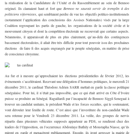
la réalisation de la Candidature de l’Unité et du Rassemblement au sein de Bennoo
originel. Ils clamaient haut et fort que
Bennoo ne saurait servir de tremplin à des
politiciens réformistes
, qui semblaient perdre de vue les objectifs politico-institutionnels
(notamment l’application des conclusions des Assises Nationales) visés par la large
Coalition regroupant les partis de gauche, les organisations de la société civile et le
mouvement citoyen et dont la compétition électorale ne recouvrait que certains aspects.
Néanmoins, il apparaissait de plus en plus clairement, qu’au-delà des contingences
bassement électoralistes, il allait être très difficile pour tout pouvoir issu des prochaines
élections de faire fi des acquis engrangés par le peuple sénégalais, en matière de prise
de conscience citoyenne.
Au fur et à mesure qu’approchaient les élections présidentielles de février 2012, les
évènements s’accéléraient. Recevant une délégation d’hommes politiques, le mercredi 21
décembre 2011, le cardinal Théodore Adrien SARR mettait en garde la classe politique
sénégalaise. Pour lui, il n’était pas impossible, que ce qui était arrivé en Côte d’Ivoire
puisse se produire au Sénégal. Ragaillardi par l’incapacité de Bennoo Siggil Senegaal à
trouver un candidat unitaire, le président Wade et les forces occultes, qui le soutenaient,
vont dérouler leur feuille de route. C’est ainsi que l’investiture du non-candidat Wade
sera retenue pour le Vendredi 23 décembre 2011. La veille, des groupes de nervis
répartis dans plusieurs véhicules supposés appartenir au PDS, se rendirent chez des
leaders de l’Opposition, en l’occurrence Abdoulaye Bathily et Moustapha Niasse, qu’ils
mirent en garde et menacèrent publiquement. Ensuite, ils iront agresser la mairie de