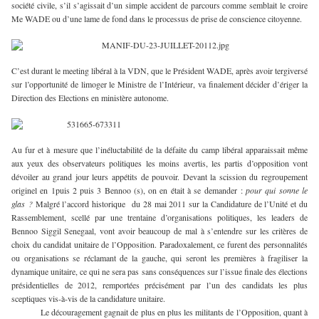
société civile, s’il s’agissait d’un simple accident de parcours comme semblait le croire
Me WADE ou d’une lame de fond dans le processus de prise de conscience citoyenne.
C’est durant le meeting libéral à la VDN, que le Président WADE, après avoir tergiversé
sur l’opportunité de limoger le Ministre de l’Intérieur, va finalement décider d’ériger la
Direction des Elections en ministère autonome.
Au fur et à mesure que l’inéluctabilité de la défaite du camp libéral apparaissait même
aux yeux des observateurs politiques les moins avertis, les partis d’opposition vont
dévoiler au grand jour leurs appétits de pouvoir. Devant la scission du regroupement
originel en 1puis 2 puis 3 Bennoo (s), on en était à se demander :
pour qui sonne le
glas ?
Malgré l’accord historique du 28 mai 2011 sur la Candidature de l’Unité et du
Rassemblement, scellé par une trentaine d’organisations politiques, les leaders de
Bennoo Siggil Senegaal, vont avoir beaucoup de mal à s’entendre sur les critères de
choix du candidat unitaire de l’Opposition. Paradoxalement, ce furent des personnalités
ou organisations se réclamant de la gauche, qui seront les premières à fragiliser la
dynamique unitaire, ce qui ne sera pas sans conséquences sur l’issue finale des élections
présidentielles de 2012, remportées précisément par l’un des candidats les plus
sceptiques vis-à-vis de la candidature unitaire.
Le découragement gagnait de plus en plus les militants de l’Opposition, quant à