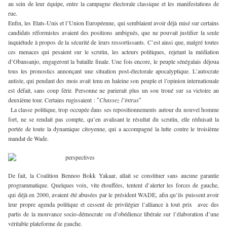
au sein de leur équipe, entre la campagne électorale classique et les manifestations de
rue.
Enfin, les Etats-Unis et l’Union Européenne, qui semblaient avoir déjà misé sur certains
candidats réformistes avaient des positions ambiguës, que ne pouvait justifier la seule
inquiétude à propos de la sécurité de leurs ressortissants. C’est ainsi que, malgré toutes
ces menaces qui pesaient sur le scrutin, les acteurs politiques, rejetant la médiation
d’Obansanjo, engageront la bataille finale. Une fois encore, le peuple sénégalais déjoua
tous les pronostics annonçant une situation post-électorale apocalyptique. L’autocrate
autiste, qui pendant des mois avait tenu en haleine son peuple et l’opinion internationale
est défait, sans coup férir. Personne ne parierait plus un sou troué sur sa victoire au
deuxième tour. Certains rugissaient : ″
Chassez l’intrus
″
La classe politique, trop occupée dans ses repositionnements autour du nouvel homme
fort, ne se rendait pas compte, qu’en avalisant le résultat du scrutin, elle réduisait la
portée de toute la dynamique citoyenne, qui a accompagné la lutte contre le troisième
mandat de Wade.
De fait, la Coalition Bennoo Bokk Yakaar, allait se constituer sans aucune garantie
programmatique. Quelques voix, vite étouffées, tentent d’alerter les forces de gauche,
qui déjà en 2000, avaient été abusées par le président WADE, afin qu’ils puissent avoir
leur propre agenda politique et cessent de privilégier l’alliance à tout prix avec des
partis de la mouvance socio-démocrate ou d’obédience libérale sur l’élaboration d’une
véritable plateforme de gauche.