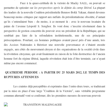
Face à la quasi-certitude de la victoire de Macky SALL, on pouvait se
permettre de spéculer sur
les perspectives après la défaite du camp libéral
. La plupart
des leaders de la nouvelle Coalition présidentielle Bennoo Bokk Yakaar, étaient devenus
beaucoup moins critiques par rapport aux méfaits du présidentialisme obsolète, d’autant
qu’ils s’entendaient bien – du moins, à ce moment là - avec le nouveau locataire du
palais de l’avenue Léopold S. Senghor. Ils vont donc s’inscrire résolument dans la
perspective de gestion concertée du pouvoir avec un président de la République, qui ne
semblait pas faire de la refondation institutionnelle, une de ses principales
préoccupations. Pourtant, ces hommes politiques avaient passé près d’une année, lors
des Assises Nationales à théoriser une nouvelle gouvernance et s’étaient ensuite
engagés, aux côtés du mouvement citoyen et des organisations de la société civile dans
la révolution citoyenne, qui avait finalement eu raison de la folie destructrice de l’ancien
homme fort du régime libéral, laquelle révolution était loin d’être terminée, car n’ayant
même pas encore commencé.
QUATRIEME PERIODE : A PARTIR DU 25 MARS 2012, LE TEMPS DES
RUPTURES ATTENDUES
Les craintes déjà perceptibles et exprimées dans l’entre-deux tours, se traduisant
par la mise en place d’une large ″Coalition de la Victoire″, sans véritable programme
commun alternatif vont se confirmer, dès les premières mesures du nouveau pouvoir.