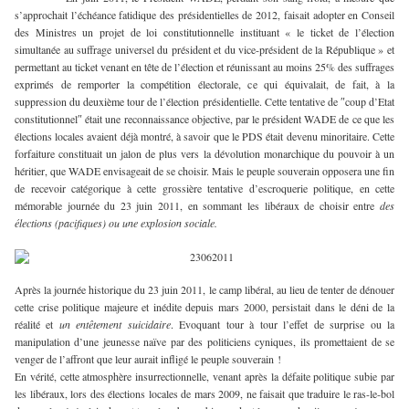
s’approchait l’échéance fatidique des présidentielles de 2012, faisait adopter en Conseil
des Ministres un projet de loi constitutionnelle instituant « le
ticket
de l’élection
simultanée au suffrage universel du président et du vice-président de la République » et
permettant au ticket venant en tête de l’élection et réunissant au moins 25% des suffrages
exprimés de remporter la compétition électorale, ce qui équivalait, de fait, à la
suppression du deuxième tour de l’élection présidentielle. Cette tentative de ″coup d’Etat
constitutionnel″ était une reconnaissance objective, par le président WADE de ce que les
élections locales avaient déjà montré, à savoir que le PDS était devenu minoritaire. Cette
forfaiture constituait un jalon de plus vers la dévolution monarchique du pouvoir à un
héritier, que WADE envisageait de se choisir. Mais le peuple souverain opposera une fin
de recevoir catégorique à cette grossière tentative d’escroquerie politique, en cette
mémorable journée du 23 juin 2011, en sommant les libéraux de choisir entre
des
élections (pacifiques) ou une explosion sociale.
Après la journée historique du 23 juin 2011, le camp libéral, au lieu de tenter de dénouer
cette crise politique majeure et inédite depuis mars 2000, persistait dans le déni de la
réalité et
un entêtement suicidaire
. Evoquant tour à tour l’effet de surprise ou la
manipulation d’une jeunesse naïve par des politiciens cyniques, ils promettaient de se
venger de l’affront que leur aurait infligé le peuple souverain !
En vérité, cette atmosphère insurrectionnelle, venant après la défaite politique subie par
les libéraux, lors des élections locales de mars 2009, ne faisait que traduire le ras-le-bol