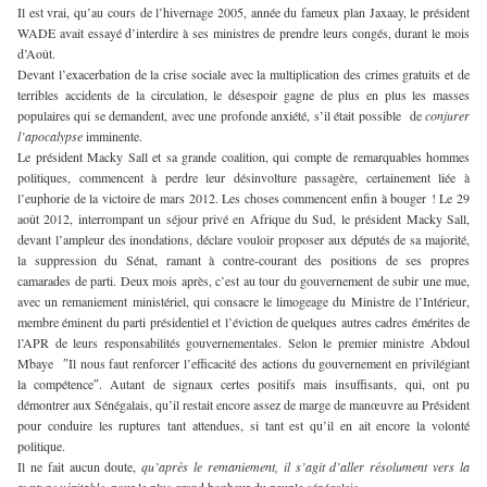
Il est vrai, qu’au cours de l’hivernage 2005, année du fameux plan Jaxaay, le président
WADE avait essayé d’interdire à ses ministres de prendre leurs congés, durant le mois
d’Août.
Devant l’exacerbation de la crise sociale avec la multiplication des crimes gratuits et de
terribles accidents de la circulation, le désespoir gagne de plus en plus les masses
populaires qui se demandent, avec une profonde anxiété, s’il était possible de
conjurer
l’apocalypse
imminente.
Le président Macky Sall et sa grande coalition, qui compte de remarquables hommes
politiques, commencent à perdre leur désinvolture passagère, certainement liée à
l’euphorie de la victoire de mars 2012. Les choses commencent enfin à bouger ! Le 29
août 2012, interrompant un séjour privé en Afrique du Sud, le président Macky Sall,
devant l’ampleur des inondations, déclare vouloir proposer aux députés de sa majorité,
la suppression du Sénat, ramant à contre-courant des positions de ses propres
camarades de parti. Deux mois après, c’est au tour du gouvernement de subir une mue,
avec un remaniement ministériel, qui consacre le limogeage du Ministre de l’Intérieur,
membre éminent du parti présidentiel et l’éviction de quelques autres cadres émérites de
l’APR de leurs responsabilités gouvernementales. Selon le premier ministre Abdoul
Mbaye ″Il nous faut renforcer l’efficacité des actions du gouvernement en privilégiant
la compétence″. Autant de signaux certes positifs mais insuffisants, qui, ont pu
démontrer aux Sénégalais, qu’il restait encore assez de marge de manœuvre au Président
pour conduire les ruptures tant attendues, si tant est qu’il en ait encore la volonté
politique.
Il ne fait aucun doute,
qu’après le remaniement, il s’agit d’aller résolument vers la