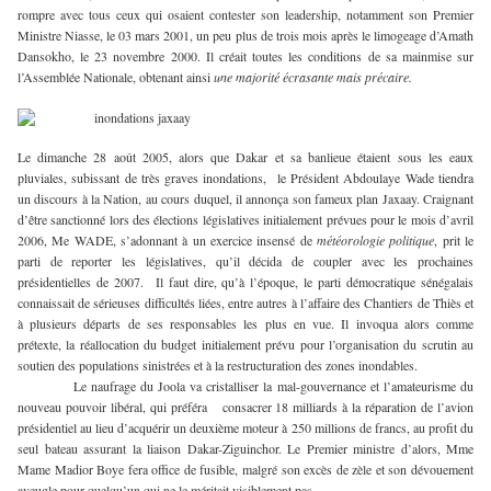
rompre avec tous ceux qui osaient contester son leadership, notamment son Premier
Ministre Niasse, le 03 mars 2001, un peu plus de trois mois après le limogeage d’Amath
Dansokho, le 23 novembre 2000. Il créait toutes les conditions de sa mainmise sur
l’Assemblée Nationale, obtenant ainsi
une majorité écrasante mais précaire.
Le dimanche 28 août 2005, alors que Dakar et sa banlieue étaient sous les eaux
pluviales, subissant de très graves inondations, le Président Abdoulaye Wade tiendra
un discours à la Nation, au cours duquel, il annonça son fameux plan Jaxaay. Craignant
d’être sanctionné lors des élections législatives initialement prévues pour le mois d’avril
2006, Me WADE, s’adonnant à un exercice insensé de
météorologie politique
, prit le
parti de reporter les législatives, qu’il décida de coupler avec les prochaines
présidentielles de 2007. Il faut dire, qu’à l’époque, le parti démocratique sénégalais
connaissait de sérieuses difficultés liées, entre autres à l’affaire des Chantiers de Thiès et
à plusieurs départs de ses responsables les plus en vue. Il invoqua alors comme
prétexte, la réallocation du budget initialement prévu pour l’organisation du scrutin au
soutien des populations sinistrées et à la restructuration des zones inondables.
Le naufrage du Joola va cristalliser la mal-gouvernance et l’amateurisme du
nouveau pouvoir libéral, qui préféra consacrer 18 milliards à la réparation de l’avion
présidentiel au lieu d’acquérir un deuxième moteur à 250 millions de francs, au profit du
seul bateau assurant la liaison Dakar-Ziguinchor. Le Premier ministre d’alors, Mme
Mame Madior Boye fera office de fusible, malgré son excès de zèle et son dévouement
aveugle pour quelqu’un qui ne le méritait visiblement pas.