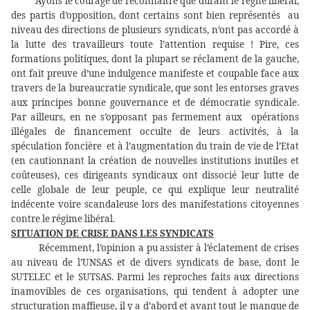
Ayons le courage de reconnaître que durant le règne libéral,
des
partis d’opposition, dont certains sont bien représentés
au
niveau des directions de plusieurs syndicats, n’ont pas accordé à
la lutte des travailleurs toute l’attention requise ! Pire, ces
formations politiques, dont la plupart se réclament de la gauche,
ont fait preuve d’une indulgence manifeste et coupable face aux
travers de la bureaucratie syndicale, que sont les entorses graves
aux principes bonne gouvernance et de démocratie syndicale.
Par ailleurs, en ne s’opposant pas fermement aux
opérations
illégales de financement occulte de leurs activités, à la
spéculation foncière
et à l’augmentation du train de vie de l’Etat
(en cautionnant la création de nouvelles institutions inutiles et
coûteuses), ces dirigeants syndicaux ont dissocié leur lutte de
celle globale de leur peuple, ce qui explique leur neutralité
indécente voire scandaleuse lors des manifestations citoyennes
contre le régime libéral.
SITUATION DE CRISE DANS LES SYNDICATS
Récemment, l’opinion a pu assister à l’éclatement de crises
au niveau de l’UNSAS et de divers syndicats de base, dont le
SUTELEC et le SUTSAS. Parmi les reproches faits aux directions
inamovibles de ces organisations, qui tendent à adopter une
structuration maffieuse, il y a d’abord et avant tout
le manque de