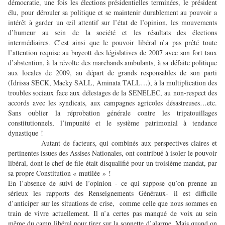
démocratie, une fois les élections présidentielles terminées, le président
élu, pour dérouler sa politique et se maintenir durablement au pouvoir a
intérêt à garder un œil attentif sur l’état de l’opinion, les mouvements
d’humeur au sein de la société et les résultats des élections
intermédiaires. C’est ainsi que le pouvoir libéral n’a pas prêté toute
l’attention requise au boycott des législatives de 2007 avec son fort taux
d’abstention, à la révolte des marchands ambulants, à sa défaite politique
aux locales de 2009, au départ de grands responsables de son parti
(Idrissa SECK, Macky SALL, Aminata TALL…), à la multiplication des
troubles sociaux face aux délestages de la SENELEC, au non-respect des
accords avec les syndicats, aux campagnes agricoles désastreuses…etc.
Sans oublier la réprobation générale contre les tripatouillages
constitutionnels, l’impunité et le système patrimonial à tendance
dynastique !
Autant de facteurs, qui combinés aux perspectives claires et
pertinentes issues des Assises Nationales, ont contribué à isoler le pouvoir
libéral, dont le chef de file était disqualifié pour un troisième mandat, par
sa propre Constitution « mutilée » !
En l’absence de suivi de l’opinion - ce qui suppose qu’on prenne au
sérieux les rapports des Renseignements Généraux- il est difficile
d’anticiper sur les situations de crise, comme celle que nous sommes en
train de vivre actuellement. Il n’a certes pas manqué de voix au sein
même du camp libéral pour tirer sur la sonnette d’alarme. Mais quand on