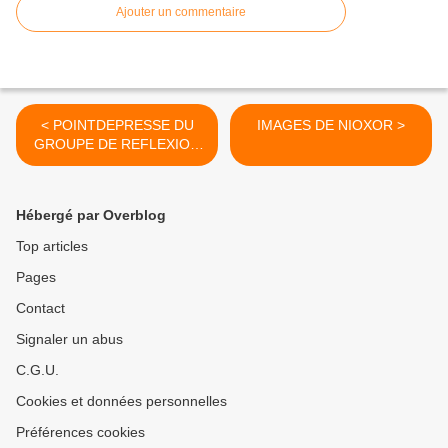
Ajouter un commentaire
< POINTDEPRESSE DU
IMAGES DE NIOXOR >
GROUPE DE REFLEXION
ET DE RESISTANCE POUR
LA SAUVEGARDE DU
SUTSAS AUTHENTIQUE
Hébergé par Overblog
(G2RS/SUTSAS)
Top articles
Pages
Contact
Signaler un abus
C.G.U.
Cookies et données personnelles
Préférences cookies