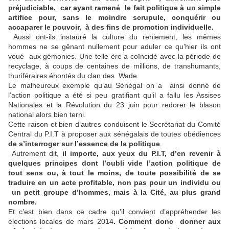
préjudiciable, car ayant ramené le fait politique à un simple
artifice pour, sans le moindre scrupule, conquérir ou
accaparer le pouvoir, à des fins de promotion individuelle.
Aussi ont-ils instauré la culture du reniement, les mêmes
hommes ne se gênant nullement pour aduler ce qu’hier ils ont
voué aux gémonies. Une telle ère a coïncidé avec la période de
recyclage, à coups de centaines de millions, de transhumants,
thuriféraires éhontés du clan des Wade.
Le malheureux exemple qu’au Sénégal on a ainsi donné de
l’action politique a été si peu gratifiant qu’il a fallu les Assises
Nationales et la Révolution du 23 juin pour redorer le blason
national alors bien terni.
Cette raison et bien d’autres conduisent le Secrétariat du Comité
Central du P.I.T à proposer aux sénégalais de toutes obédiences
de s’interroger sur l’essence de la politique
.
Autrement dit,
il importe, aux yeux du P.I.T, d’en revenir à
quelques principes dont l’oubli vide l’action politique de
tout sens ou, à tout le moins, de toute possibilité de se
traduire en un acte profitable, non pas pour un individu ou
un petit groupe d’hommes, mais à la Cité, au plus grand
nombre.
Et c’est bien dans ce cadre qu’il convient d’appréhender les
élections locales de mars 2014
. Comment donc donner aux