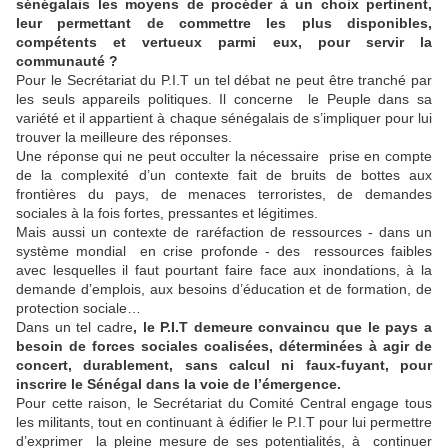
sénégalais les moyens de procéder à un choix pertinent,
leur permettant de commettre les plus disponibles,
compétents et vertueux parmi eux, pour servir la
communauté ?
Pour le Secrétariat du P.I.T un tel débat ne peut être tranché par
les seuls appareils politiques. Il concerne le Peuple dans sa
variété et il appartient à chaque sénégalais de s’impliquer pour lui
trouver la meilleure des réponses.
Une réponse qui ne peut occulter la nécessaire prise en compte
de la complexité d’un contexte fait de bruits de bottes aux
frontières du pays, de menaces terroristes, de demandes
sociales à la fois fortes, pressantes et légitimes.
Mais aussi un contexte de raréfaction de ressources - dans un
système mondial en crise profonde - des ressources faibles
avec lesquelles il faut pourtant faire face aux inondations, à la
demande d’emplois, aux besoins d’éducation et de formation, de
protection sociale…
Dans un tel cadre
, le P.I.T demeure convaincu que le pays a
besoin de forces sociales coalisées, déterminées à agir de
concert, durablement, sans calcul ni faux-fuyant, pour
inscrire le Sénégal dans la voie de l’émergence.
Pour cette raison, le Secrétariat du Comité Central engage tous
les militants, tout en continuant à édifier le P.I.T pour lui permettre
d’exprimer la pleine mesure de ses potentialités, à continuer