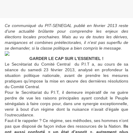
Ce communiqué du PIT-SENEGAL publié en février 2013 reste
d'une actualité brûlante pour comprendre les enjeux des
élections locales prochaines. Mais au vu de toutes les dérives,
manigances et combines préélectorales, il n'est pas superflu de
se demander, si la classe politique a bien compris le message.
GARDER LE CAP SUR L’ESSENTIEL !
Le Secrétariat du Comité Central du P.I.T a, au cours de sa
séance du samedi 23 février 2013, analysé en profondeur la
situation politique nationale, avant de prendre les mesures
pratiques qu’impose la mise en œuvre des dernières résolutions
du Comité Central.
Pour le Secrétariat du P.I.T, il demeure impératif de ne guère
perdre de vue les raisons principales ayant conduit le Peuple
sénégalais à faire corps pour, dans une synergie exceptionnelle,
venir à bout d’un régime dont la nuisance n’avait d’égale que
l’outrecuidance.
Faut-il le rappeler ? Ce régime, ses méthodes, ses hommes n’ont
pas que disposé de façon indue des ressources de la Nation.
Ils
ont aussi conforté « un état d’esprit », autrement plus