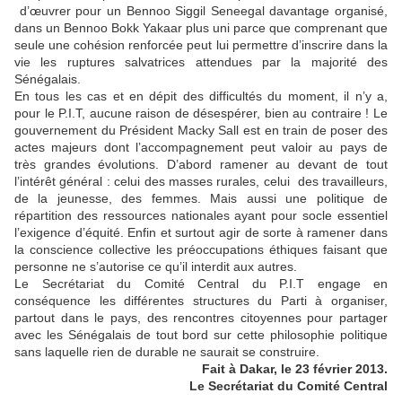
d’œuvrer pour un Bennoo Siggil Seneegal davantage organisé,
dans un Bennoo Bokk Yakaar plus uni parce que comprenant que
seule une cohésion renforcée peut lui permettre d’inscrire dans la
vie les ruptures salvatrices attendues par la majorité des
Sénégalais.
En tous les cas et en dépit des difficultés du moment, il n’y a,
pour le P.I.T, aucune raison de désespérer, bien au contraire ! Le
gouvernement du Président Macky Sall est en train de poser des
actes majeurs dont l’accompagnement peut valoir au pays de
très grandes évolutions. D’abord ramener au devant de tout
l’intérêt général : celui des masses rurales, celui des travailleurs,
de la jeunesse, des femmes. Mais aussi une politique de
répartition des ressources nationales ayant pour socle essentiel
l’exigence d’équité. Enfin et surtout agir de sorte à ramener dans
la conscience collective les préoccupations éthiques faisant que
personne ne s’autorise ce qu’il interdit aux autres.
Le Secrétariat du Comité Central du P.I.T engage en
conséquence les différentes structures du Parti à organiser,
partout dans le pays, des rencontres citoyennes pour partager
avec les Sénégalais de tout bord sur cette philosophie politique
sans laquelle rien de durable ne saurait se construire.
Fait à Dakar, le 23 février 2013.
Le Secrétariat du Comité Central