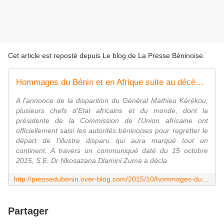
Cet article est reposté depuis
Le blog de La Presse Béninoise
.
Hommages du Bénin et en Afrique suite au décès du Général Mathieu Kérékou: Soglo, des Chefs d’Etats africains et l’Union Africaine saluent le « grand homme »
A l’annonce de la disparition du Général Mathieu Kérékou,
plusieurs chefs d’Etat africains et du monde, dont la
présidente de la Commission de l’Union africaine ont
officiellement saisi les autorités béninoises pour regretter le
départ de l’illustre disparu qui aura marqué tout un
continent. A travers un communiqué daté du 15 octobre
2015, S.E. Dr Nkosazana Dlamini Zuma a décla
http://pressedubenin.over-blog.com/2015/10/hommages-du-benin-et-en-afrique-suite-au-deces-du-general-mathieu-kerekou-soglo-des-chefs-d-etats-africains-et-l-union-africaine-sal
Partager