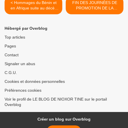
< Hommages du Bénin et
FIN DES JOURNÉES DE
en Afrique suite au décès
PROMOTION DE LA
du Général Mathieu
SANTE DU DISTRICT DE
Kérékou: Soglo, des Chefs
DAKAR-SUD A LA PMI DE
d’Etats africains et l’Union
MEDINA >
Hébergé par Overblog
Africaine saluent le « grand
homme »
Top articles
Pages
Contact
Signaler un abus
C.G.U.
Cookies et données personnelles
Préférences cookies
Voir le profil de LE BLOG DE NIOXOR TINE sur le portail
Overblog
Créer un blog sur Overblog