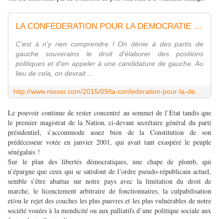
LA CONFEDERATION POUR LA DEMOCRATIE ET LE SOCIALISME SURVIVRA-T-ELLE A SES RAPPORTS AMBIGUS AVEC MACKY ? - LE BLOG DE NIOXOR TINE
C'est à n'y rien comprendre ! On dénie à des partis de
gauche souverains le droit d'élaborer des positions
politiques et d'en appeler à une candidature de gauche. Au
lieu de cela, on devrait ...
http://www.nioxor.com/2015/09/la-confederation-pour-la-democratie-et-le-socialisme-survivra-t-elle-a-ses-rapports-ambigus-avec-macky.html
Le pouvoir continue de rester concentré au sommet de l’Etat tandis que
le premier magistrat de la Nation, ci-devant secrétaire général du parti
présidentiel, s’accommode assez bien de la Constitution de son
prédécesseur votée en janvier 2001, qui avait tant exaspéré le peuple
sénégalais !
Sur le plan des libertés démocratiques, une chape de plomb, qui
n’épargne que ceux qui se satisfont de l’ordre pseudo-républicain actuel,
semble s’être abattue sur notre pays avec la limitation du droit de
marche, le licenciement arbitraire de fonctionnaires, la culpabilisation
et/ou le rejet des couches les plus pauvres et les plus vulnérables de notre
société vouées à la mendicité ou aux palliatifs d’une politique sociale aux