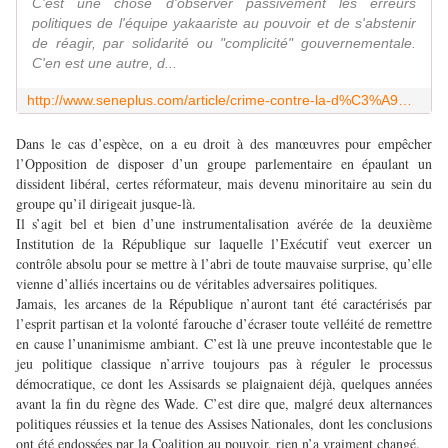
C'est une chose d'observer passivement les erreurs
politiques de l'équipe yakaariste au pouvoir et de s'abstenir
de réagir, par solidarité ou "complicité" gouvernementale.
C'en est une autre, d...
http://www.seneplus.com/article/crime-contre-la-d%C3%A9mocratie
Dans le cas d’espèce, on a eu droit à des manœuvres pour empêcher
l’Opposition de disposer d’un groupe parlementaire en épaulant un
dissident libéral, certes réformateur, mais devenu minoritaire au sein du
groupe qu’il dirigeait jusque-là.
Il s’agit bel et bien d’une instrumentalisation avérée de la deuxième
Institution de la République sur laquelle l’Exécutif veut exercer un
contrôle absolu pour se mettre à l’abri de toute mauvaise surprise, qu’elle
vienne d’alliés incertains ou de véritables adversaires politiques.
Jamais, les arcanes de la République n’auront tant été caractérisés par
l’esprit partisan et la volonté farouche d’écraser toute velléité de remettre
en cause l’unanimisme ambiant. C’est là une preuve incontestable que le
jeu politique classique n’arrive toujours pas à réguler le processus
démocratique, ce dont les Assisards se plaignaient déjà, quelques années
avant la fin du règne des Wade. C’est dire que, malgré deux alternances
politiques réussies et la tenue des Assises Nationales, dont les conclusions
ont été endossées par la Coalition au pouvoir, rien n’a vraiment changé.