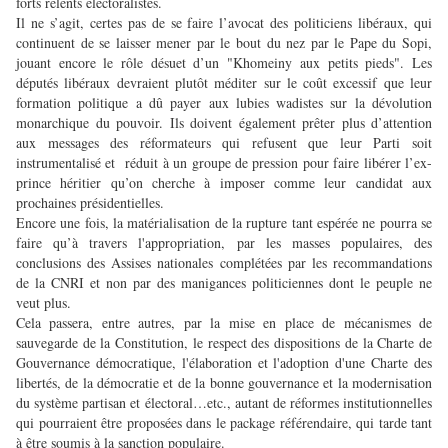
forts relents électoralistes.
Il ne s’agit, certes pas de se faire l’avocat des politiciens libéraux, qui
continuent de se laisser mener par le bout du nez par le Pape du Sopi,
jouant encore le rôle désuet d’un "Khomeiny aux petits pieds". Les
députés libéraux devraient plutôt méditer sur le coût excessif que leur
formation politique a dû payer aux lubies wadistes sur la dévolution
monarchique du pouvoir. Ils doivent également prêter plus d’attention
aux messages des réformateurs qui refusent que leur Parti soit
instrumentalisé et réduit à un groupe de pression pour faire libérer l’ex-
prince héritier qu’on cherche à imposer comme leur candidat aux
prochaines présidentielles.
Encore une fois, la matérialisation de la rupture tant espérée ne pourra se
faire qu’à travers l'appropriation, par les masses populaires, des
conclusions des Assises nationales complétées par les recommandations
de la CNRI et non par des manigances politiciennes dont le peuple ne
veut plus.
Cela passera, entre autres, par la mise en place de mécanismes de
sauvegarde de la Constitution, le respect des dispositions de la Charte de
Gouvernance démocratique, l'élaboration et l'adoption d'une Charte des
libertés, de la démocratie et de la bonne gouvernance et la modernisation
du système partisan et électoral…etc., autant de réformes institutionnelles
qui pourraient être proposées dans le package référendaire, qui tarde tant
à être soumis à la sanction populaire.