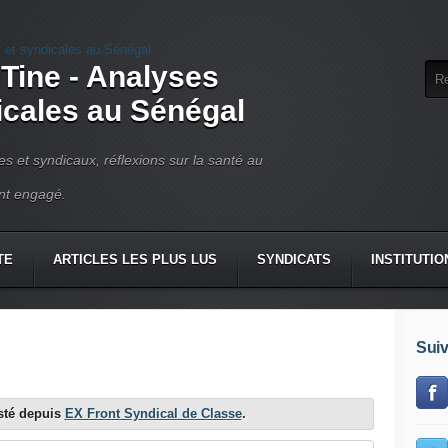
 Tine - Analyses
dicales au Sénégal
ues et syndicaux, réflexions sur la santé au
ant engagé.
TE
ARTICLES LES PLUS LUS
SYNDICATS
INSTITUTIO
Suiv
osté depuis
EX Front Syndical de Classe
.