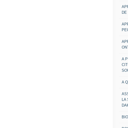
AP
DE
AP
PE
AP
ON
A 
CI
SO
A 
AS
LA
DA
BI