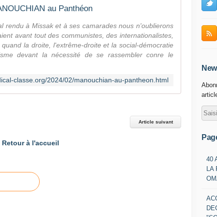
NOUCHIAN au Panthéon
l rendu à Missak et à ses camarades nous n'oublierons
aient avant tout des communistes, des internationalistes,
 quand la droite, l'extrême-droite et la social-démocratie
nisme devant la nécessité de se rassembler conre le
News
ndical-classe.org/2024/02/manouchian-au-pantheon.html
Abonn
artic
Article suivant
Pag
Retour à l'accueil
40
LA
OM
AC
DE