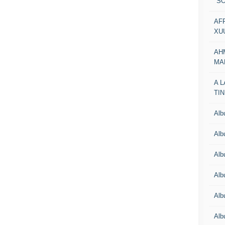
"SO
AF
XU
AH
MA
A 
TI
Al
Al
Alb
Al
Al
Al