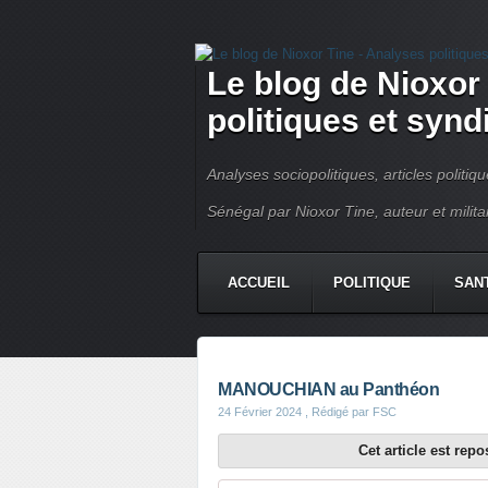
Le blog de Nioxor
politiques et syn
Analyses sociopolitiques, articles politiq
Sénégal par Nioxor Tine, auteur et milit
ACCUEIL
POLITIQUE
SAN
CHRONIQUE
CONTACT
MANOUCHIAN au Panthéon
24 Février 2024
, Rédigé par FSC
Cet article est rep