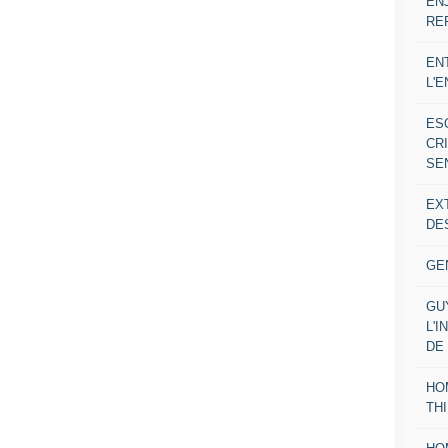
EN
RE
EN
L'
ES
CR
SE
EX
DE
GE
GU
L'I
DE
HO
TH