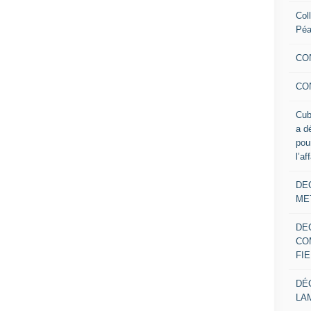
Col
Pé
CO
CO
Cub
a d
pou
l’af
DE
ME
DE
CO
FIE
DÉ
LA