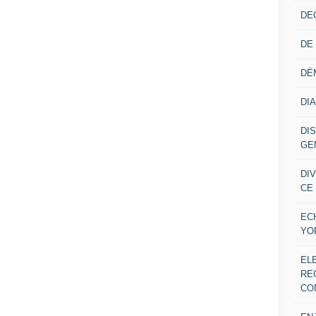
DE
DE
DË
DI
DI
GE
DI
CE
EC
YO
EL
RE
CO