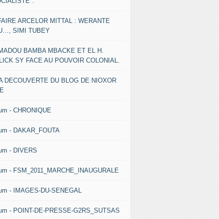
CIALISTE".
FAIRE ARCELOR MITTAL : WERANTE
U…, SIMI TUBEY
MADOU BAMBA MBACKE ET EL H.
LICK SY FACE AU POUVOIR COLONIAL.
LA DECOUVERTE DU BLOG DE NIOXOR
NE
bum - CHRONIQUE
bum - DAKAR_FOUTA
um - DIVERS
bum - FSM_2011_MARCHE_INAUGURALE
bum - IMAGES-DU-SENEGAL
bum - POINT-DE-PRESSE-G2RS_SUTSAS