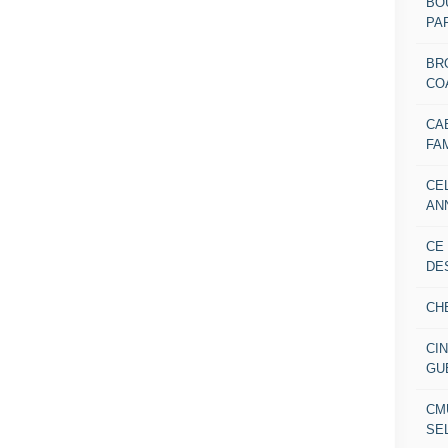
BO
PAR
BR
CO
CA
FA
CE
AN
CE
DE
CH
CI
GU
CM
SE