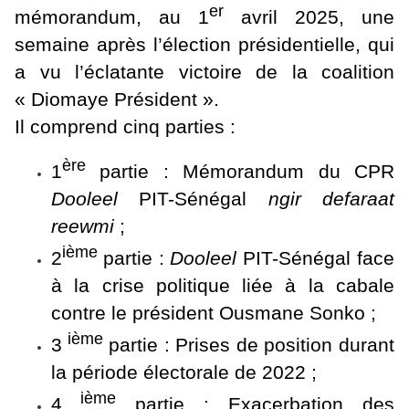
er
mémorandum, au 1
avril 2025, une
semaine après l’élection présidentielle, qui
a vu l’éclatante victoire de la coalition
« Diomaye Président ».
Il comprend cinq parties :
ère
1
partie : Mémorandum du CPR
Dooleel
PIT-Sénégal
ngir defaraat
reewmi
;
ième
2
partie :
Dooleel
PIT-Sénégal face
à la crise politique liée à la cabale
contre le président Ousmane Sonko ;
ième
3
partie : Prises de position durant
la période électorale de 2022 ;
ième
4
partie : Exacerbation des