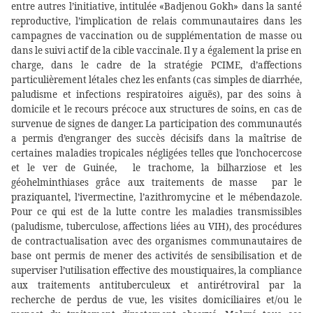
entre autres l’initiative, intitulée «Badjenou Gokh» dans la santé
reproductive, l’implication de
relais communautaires dans les
campagnes de vaccination ou de supplémentation de masse ou
dans le suivi actif de la cible vaccinale. Il y a également la prise en
charge, dans le cadre de la stratégie PCIME, d’affections
particulièrement létales chez les enfants (cas simples de diarrhée,
paludisme et infections respiratoires aiguës), par des soins à
domicile et le recours précoce aux structures de soins, en cas de
survenue de signes de danger. La participation des communautés
a permis d’engranger des succès décisifs dans la maîtrise de
certaines maladies tropicales négligées telles que l’onchocercose
et le ver de Guinée,
le trachome, la bilharziose et les
géohelminthiases grâce aux traitements de masse
par le
praziquantel, l’ivermectine, l’azithromycine et le mébendazole.
Pour ce qui est de la lutte contre les maladies transmissibles
(paludisme, tuberculose, affections liées au VIH), des procédures
de contractualisation avec des organismes communautaires de
base ont permis de mener des activités de sensibilisation et de
superviser l’utilisation effective des moustiquaires, la compliance
aux traitements antituberculeux et antirétroviral par la
recherche de perdus de vue, les visites domiciliaires et/ou le